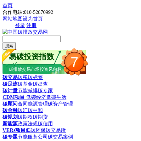
首页
合作电话:010-52870992
网站地图
设为首页
登录
注册
搜索
易碳投资指数
7
碳排放交易市场投资风向标
碳交易
碳税
碳标签
碳足迹
碳基金
碳盘查
碳计量
节能减排
碳专家
CDM项目
低碳经济
低碳生活
碳顾问
合同能源管理
碳资产管理
碳金融
碳汇
碳中和
碳规划
碳期权
碳期货
新能源
政策法规
碳信用
VERs项目
低碳环保
碳交易所
碳专题
节能服务公司
碳交易案例