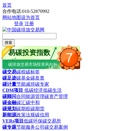
首页
合作电话:010-52870992
网站地图
设为首页
登录
注册
搜索
易碳投资指数
7
碳排放交易市场投资风向标
碳交易
碳税
碳标签
碳足迹
碳基金
碳盘查
碳计量
节能减排
碳专家
CDM项目
低碳经济
低碳生活
碳顾问
合同能源管理
碳资产管理
碳金融
碳汇
碳中和
碳规划
碳期权
碳期货
新能源
政策法规
碳信用
VERs项目
低碳环保
碳交易所
碳专题
节能服务公司
碳交易案例