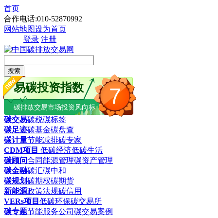
首页
合作电话:010-52870992
网站地图
设为首页
登录
注册
搜索
易碳投资指数
7
碳排放交易市场投资风向标
碳交易
碳税
碳标签
碳足迹
碳基金
碳盘查
碳计量
节能减排
碳专家
CDM项目
低碳经济
低碳生活
碳顾问
合同能源管理
碳资产管理
碳金融
碳汇
碳中和
碳规划
碳期权
碳期货
新能源
政策法规
碳信用
VERs项目
低碳环保
碳交易所
碳专题
节能服务公司
碳交易案例