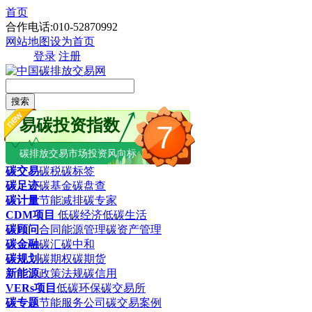
首页
合作电话:010-52870992
网站地图
设为首页
登录
注册
搜索
易碳投资指数
7
碳排放交易市场投资风向标
碳交易
碳税
碳标签
碳足迹
碳基金
碳盘查
碳计量
节能减排
碳专家
CDM项目
低碳经济
低碳生活
碳顾问
合同能源管理
碳资产管理
碳金融
碳汇
碳中和
碳规划
碳期权
碳期货
新能源
政策法规
碳信用
VERs项目
低碳环保
碳交易所
碳专题
节能服务公司
碳交易案例