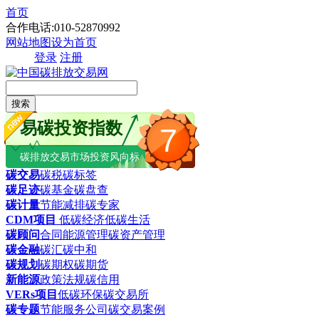
首页
合作电话:010-52870992
网站地图
设为首页
登录
注册
搜索
易碳投资指数
7
碳排放交易市场投资风向标
碳交易
碳税
碳标签
碳足迹
碳基金
碳盘查
碳计量
节能减排
碳专家
CDM项目
低碳经济
低碳生活
碳顾问
合同能源管理
碳资产管理
碳金融
碳汇
碳中和
碳规划
碳期权
碳期货
新能源
政策法规
碳信用
VERs项目
低碳环保
碳交易所
碳专题
节能服务公司
碳交易案例