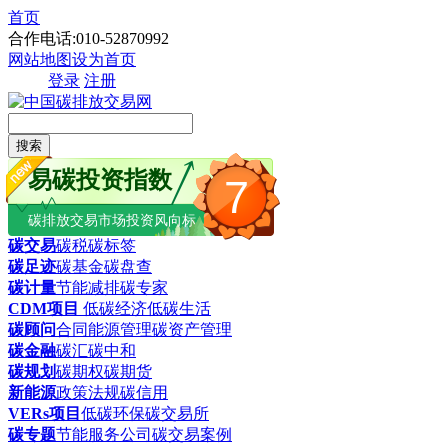
首页
合作电话:010-52870992
网站地图
设为首页
登录
注册
搜索
易碳投资指数
7
碳排放交易市场投资风向标
碳交易
碳税
碳标签
碳足迹
碳基金
碳盘查
碳计量
节能减排
碳专家
CDM项目
低碳经济
低碳生活
碳顾问
合同能源管理
碳资产管理
碳金融
碳汇
碳中和
碳规划
碳期权
碳期货
新能源
政策法规
碳信用
VERs项目
低碳环保
碳交易所
碳专题
节能服务公司
碳交易案例