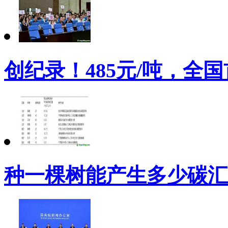
创纪录！485元/吨，全
种一棵树能产生多少碳汇