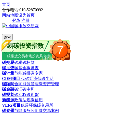
首页
合作电话:010-52870992
网站地图
设为首页
登录
注册
搜索
易碳投资指数
7
碳排放交易市场投资风向标
碳交易
碳税
碳标签
碳足迹
碳基金
碳盘查
碳计量
节能减排
碳专家
CDM项目
低碳经济
低碳生活
碳顾问
合同能源管理
碳资产管理
碳金融
碳汇
碳中和
碳规划
碳期权
碳期货
新能源
政策法规
碳信用
VERs项目
低碳环保
碳交易所
碳专题
节能服务公司
碳交易案例