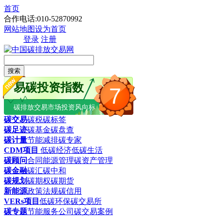
首页
合作电话:010-52870992
网站地图
设为首页
登录
注册
搜索
易碳投资指数
7
碳排放交易市场投资风向标
碳交易
碳税
碳标签
碳足迹
碳基金
碳盘查
碳计量
节能减排
碳专家
CDM项目
低碳经济
低碳生活
碳顾问
合同能源管理
碳资产管理
碳金融
碳汇
碳中和
碳规划
碳期权
碳期货
新能源
政策法规
碳信用
VERs项目
低碳环保
碳交易所
碳专题
节能服务公司
碳交易案例