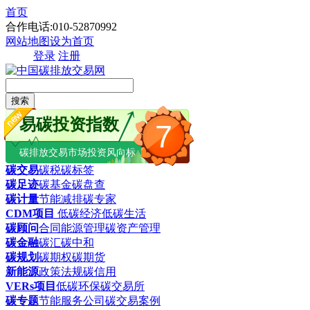
首页
合作电话:010-52870992
网站地图
设为首页
登录
注册
搜索
易碳投资指数
7
碳排放交易市场投资风向标
碳交易
碳税
碳标签
碳足迹
碳基金
碳盘查
碳计量
节能减排
碳专家
CDM项目
低碳经济
低碳生活
碳顾问
合同能源管理
碳资产管理
碳金融
碳汇
碳中和
碳规划
碳期权
碳期货
新能源
政策法规
碳信用
VERs项目
低碳环保
碳交易所
碳专题
节能服务公司
碳交易案例