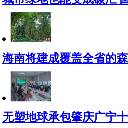
海南将建成覆盖全省的森
无塑地球承包肇庆广宁十