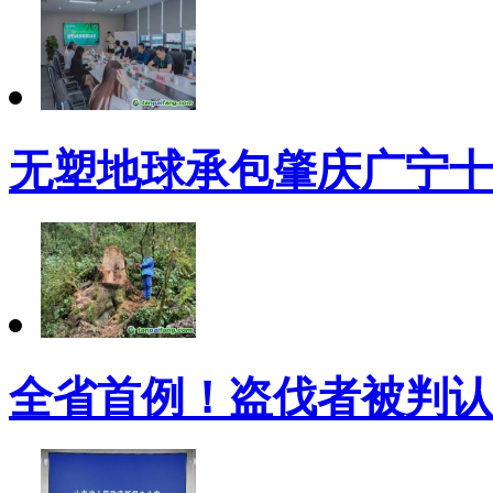
无塑地球承包肇庆广宁十
全省首例！盗伐者被判认