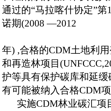
通过的“马拉喀什协定”第17
诺期(2008 —2012
本*文@
交-易^网 t an pa i fa ng . c
年) ,合格的CDM土地
和再造林项目(UNFCCC,
护等具有保护碳库和延缓
有可能被纳入合格CDM
实施CDM林业碳汇项