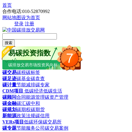
首页
合作电话:010-52870992
网站地图
设为首页
登录
注册
搜索
易碳投资指数
7
碳排放交易市场投资风向标
碳交易
碳税
碳标签
碳足迹
碳基金
碳盘查
碳计量
节能减排
碳专家
CDM项目
低碳经济
低碳生活
碳顾问
合同能源管理
碳资产管理
碳金融
碳汇
碳中和
碳规划
碳期权
碳期货
新能源
政策法规
碳信用
VERs项目
低碳环保
碳交易所
碳专题
节能服务公司
碳交易案例