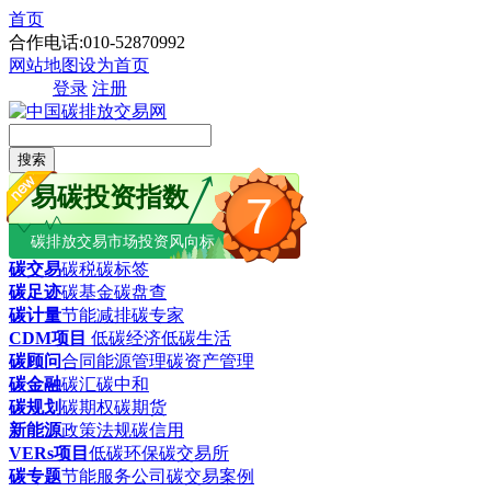
首页
合作电话:010-52870992
网站地图
设为首页
登录
注册
搜索
易碳投资指数
7
碳排放交易市场投资风向标
碳交易
碳税
碳标签
碳足迹
碳基金
碳盘查
碳计量
节能减排
碳专家
CDM项目
低碳经济
低碳生活
碳顾问
合同能源管理
碳资产管理
碳金融
碳汇
碳中和
碳规划
碳期权
碳期货
新能源
政策法规
碳信用
VERs项目
低碳环保
碳交易所
碳专题
节能服务公司
碳交易案例