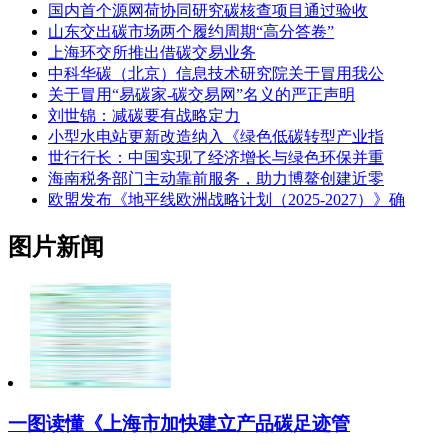
国内首个源网荷协同研究碳核查项目通过验收
山东交出碳市场两个履约周期“高分答卷”
上海环交所推出借碳交易业务
中科华碳（北京）信息技术研究院关于冒用我公
关于冒用“易碳家-碳交易网”名义的严正声明
刘世锦：减碳要有战略定力
小型水电站更新改造纳入《绿色低碳转型产业指
世行行长：中国实现了经济增长与绿色环保并重
海南税务部门主动靠前服务，助力博鳌创建近零
欧盟发布《地平线欧洲战略计划（2025-2027）》确
图片新闻
一图读懂《上海市加快建立产品碳足迹管