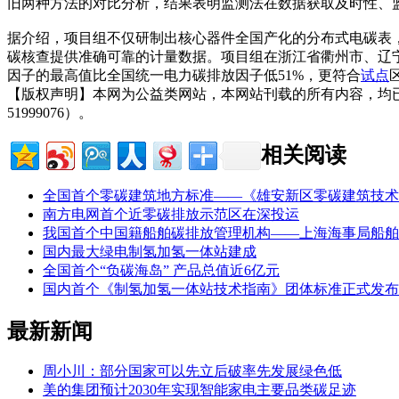
旧两种方法的对比分析，结果表明监测法在数据获取及时性、
据介绍，项目组不仅研制出核心器件全国产化的分布式电碳表
碳核查提供准确可靠的计量数据。项目组在浙江省衢州市、辽
因子的最高值比全国统一电力碳排放因子低51%，更符合
试点
【版权声明】本网为公益类网站，本网站刊载的所有内容，均
51999076）。
相关阅读
全国首个零碳建筑地方标准——《雄安新区零碳建筑技术
南方电网首个近零碳排放示范区在深投运
我国首个中国籍船舶碳排放管理机构——上海海事局船舶
国内最大绿电制氢加氢一体站建成
全国首个“负碳海岛” 产品总值近6亿元
国内首个《制氢加氢一体站技术指南》团体标准正式发布
最新新闻
周小川：部分国家可以先立后破率先发展绿色低
美的集团预计2030年实现智能家电主要品类碳足迹