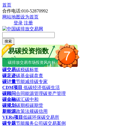
首页
合作电话:010-52870992
网站地图
设为首页
登录
注册
搜索
易碳投资指数
7
碳排放交易市场投资风向标
碳交易
碳税
碳标签
碳足迹
碳基金
碳盘查
碳计量
节能减排
碳专家
CDM项目
低碳经济
低碳生活
碳顾问
合同能源管理
碳资产管理
碳金融
碳汇
碳中和
碳规划
碳期权
碳期货
新能源
政策法规
碳信用
VERs项目
低碳环保
碳交易所
碳专题
节能服务公司
碳交易案例