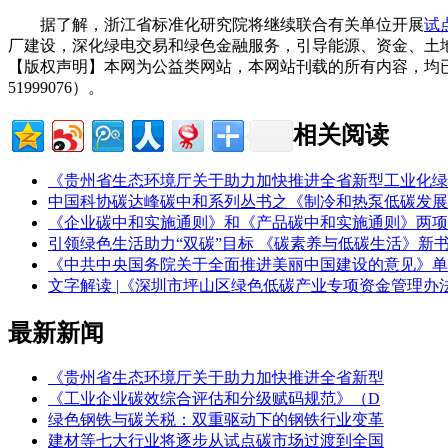
据了解，浙江省标准化研究院将继续联合有关单位开展
试
厂建设，深化绿电交易和绿色金融服务，引导能源、资金、土地要
【版权声明】本网为公益类网站，本网站刊载的所有内容，均
51999076）。
相关阅读
《贵州省生态环境厅关于助力加快推进全省新型工业化绿
中国科协碳达峰碳中和系列丛书之《制冷和热泵低碳发展
《企业碳中和实施通则》和《产品碳中和实施通则》两项
引领绿色生活助力“双碳”目标 《碳素养与低碳生活》新
《中共中央国务院关于全面推进美丽中国建设的意见》单
文字解读 |《深圳市坪山区绿色低碳产业专项资金管理办
最新新闻
《贵州省生态环境厅关于助力加快推进全省新型
《工业企业碳效综合评估和分级赋码规范》（D
绿色钢铁与碳关税：双重驱动下的钢铁行业变革
建材等七大行业将逐步从试点碳市场过渡到全国