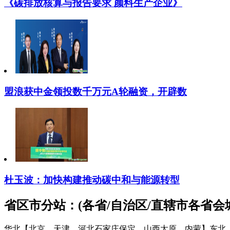
《碳排放核算与报告要求 颜料生产企业》
盟浪获中金领投数千万元A轮融资，开辟数
杜玉波：加快构建推动碳中和与能源转型
省区市分站：(各省/自治区/直辖市各省
华北【北京、天津、河北石家庄保定、山西太原、内蒙】
东北