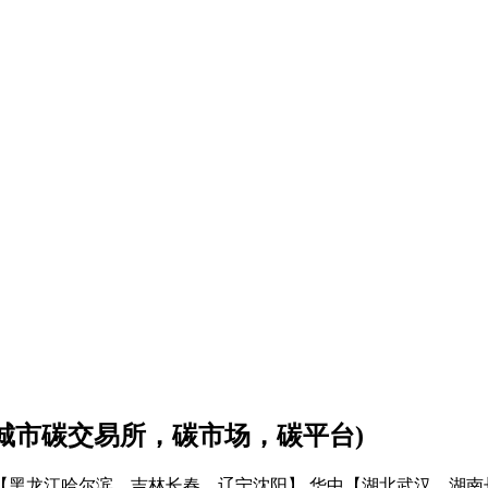
会城市碳交易所，碳市场，碳平台)
【黑龙江哈尔滨、吉林长春、辽宁沈阳】
华中【湖北武汉、湖南