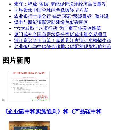
朱晖：释放“蓝碳”潜能促进海洋经济高质量发
世界聚焦中国全球绿色低碳转型方案
农业银行十堰分行 锚定国家“双碳目标” 做好绿
煤电与新能源联营助建绿色低碳园区
“六大转型”“八项行动”为宁夏工业碳达峰奠
厦门成交全国首宗垃圾分类碳减排量交易项目
浙江嘉兴全市首笔！嘉善县江家港沉水植物生态
兴业银行与中碳登合作推出碳配额现货抵质押价
图片新闻
《企业碳中和实施通则》和《产品碳中和