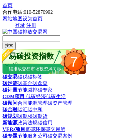
首页
合作电话:010-52870992
网站地图
设为首页
登录
注册
搜索
易碳投资指数
7
碳排放交易市场投资风向标
碳交易
碳税
碳标签
碳足迹
碳基金
碳盘查
碳计量
节能减排
碳专家
CDM项目
低碳经济
低碳生活
碳顾问
合同能源管理
碳资产管理
碳金融
碳汇
碳中和
碳规划
碳期权
碳期货
新能源
政策法规
碳信用
VERs项目
低碳环保
碳交易所
碳专题
节能服务公司
碳交易案例