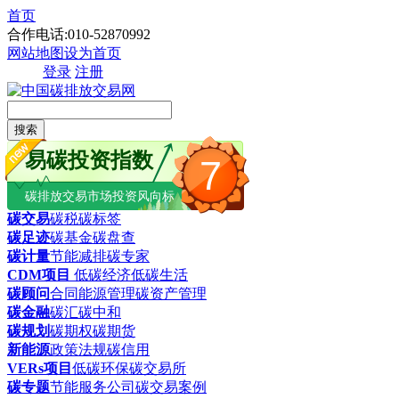
首页
合作电话:010-52870992
网站地图
设为首页
登录
注册
搜索
易碳投资指数
7
碳排放交易市场投资风向标
碳交易
碳税
碳标签
碳足迹
碳基金
碳盘查
碳计量
节能减排
碳专家
CDM项目
低碳经济
低碳生活
碳顾问
合同能源管理
碳资产管理
碳金融
碳汇
碳中和
碳规划
碳期权
碳期货
新能源
政策法规
碳信用
VERs项目
低碳环保
碳交易所
碳专题
节能服务公司
碳交易案例