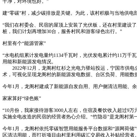
干净，对环境也好。”
建“零碳”村，减少碳排放是关键。为此，该村积极与当地供电
“我们在村委会、民宿的屋顶上安装了光伏板，还在村里建设了
桩，我们计划再增加30台，服务村民和游客绿色出行。”
村里有个“能源管家”
“水电机组累计发电量约1134千瓦时，光伏发电累计约11万
用能和新能源发电情况。
2022年12月，龙阁村红杉之光电力驿站投运，宁国市供电
术，可视化呈现龙阁村的新能源发电数据、台区负荷、用能数
今年1月，龙阁村建成了新能源自发自用、用户侧清洁用能、余
家家算好“绿色账”
“10月份，我家接待游客3000人左右，住宿及餐饮收入超过9万
实施全电改造的民宿的经营者热心介绍。“竹隐谷”是龙阁村第
今年1月，龙阁村依托零碳智慧用能服务平台数据和“源网荷储
区清洁用能，而打折项目由村里利用碳汇交易收入补贴经营者