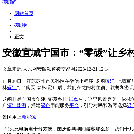
碳顾问
网站首页
碳顾问
正文
安徽宣城宁国市：“零碳”让乡
文章来源:人民网安徽频道
碳交易网
2023-12-21 12:14
11月30日，江苏苏州市民孙怡在微信小程序“龙阁
碳汇
”上填写
林
碳汇
”。“购买‘森林碳汇’后，我们在龙阁村住宿、就餐和游
龙阁村是宁国市创建“零碳乡村”
试点
村，这里风景秀美，依托
广
清洁能源
，搭建
绿色
用能服务
平台
，引导村民和游客选择
绿
景区用上
新能源
“码头充电换电十分方便，国庆假期期间游客那么多，我们十几