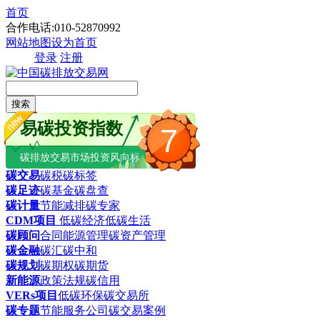
首页
合作电话:010-52870992
网站地图
设为首页
登录
注册
搜索
易碳投资指数
7
碳排放交易市场投资风向标
碳交易
碳税
碳标签
碳足迹
碳基金
碳盘查
碳计量
节能减排
碳专家
CDM项目
低碳经济
低碳生活
碳顾问
合同能源管理
碳资产管理
碳金融
碳汇
碳中和
碳规划
碳期权
碳期货
新能源
政策法规
碳信用
VERs项目
低碳环保
碳交易所
碳专题
节能服务公司
碳交易案例