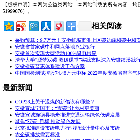
【版权声明】本网为公益类网站，本网站刊载的所有内容，均
51999076）。
相关阅读
采购预算：9.7万元！安徽蚌埠市淮上区碳达峰和碳中和
安徽省首家碳中和网点落地兴业银行
安徽首次实现大型活动100%绿电供应
清华大学“源梦双碳·双碳课堂”实践支队深入安徽绩溪践
安徽省碳普惠体系建设工作方案
中国国检测试控股74.48万元中标 2022年度安徽省温
最新新闻
COP28上关于退煤的新倡议有哪些？
安徽宣城宁国市：“零碳”让乡村更美丽
安徽宣城旌德县稳步推进交通运输绿色低碳发展
聚焦“双碳”目标 推动绿色发展
北京批准建设市级电力行业能源计量中心及市级
农企碳排放需要标准