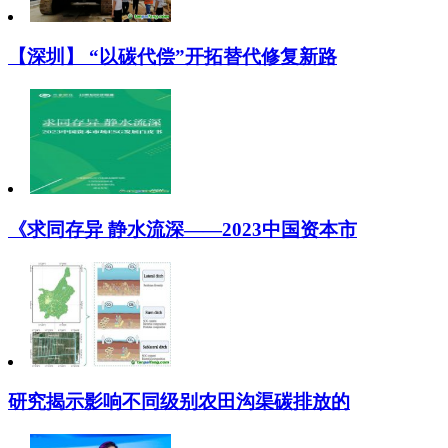
【深圳】 “以碳代偿”开拓替代修复新路
《求同存异 静水流深——2023中国资本市
研究揭示影响不同级别农田沟渠碳排放的