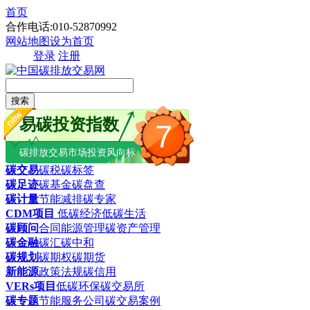
首页
合作电话:010-52870992
网站地图
设为首页
登录
注册
搜索
易碳投资指数
7
碳排放交易市场投资风向标
碳交易
碳税
碳标签
碳足迹
碳基金
碳盘查
碳计量
节能减排
碳专家
CDM项目
低碳经济
低碳生活
碳顾问
合同能源管理
碳资产管理
碳金融
碳汇
碳中和
碳规划
碳期权
碳期货
新能源
政策法规
碳信用
VERs项目
低碳环保
碳交易所
碳专题
节能服务公司
碳交易案例