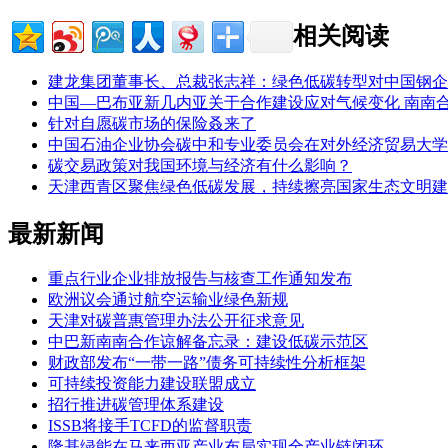
相关阅读
建龙集团董事长、总裁张志祥：绿色低碳转型对中国钢企
中国—巴布亚新几内亚关于合作建设应对气候变化 南南
针对自愿碳市场的保险叒来了
中国石油企业协会碳中和专业委员会在对外经济贸易大学
碳交易政策对我国环境与经济有什么影响？
天津西青区聚焦绿色低碳发展，持续擦亮国家生态文明建
最新新闻
重点行业企业排放报告与核查工作通知发布
欧洲议会通过航空运输业绿色新规
天津对碳普惠管理办法公开征求意见
中巴新南南合作谅解备忘录：建设低碳示范区
财政部发布“一带一路”债务可持续性分析框架
可持续投资能力建设联盟成立
招行推进碳管理体系建设
ISSB将接手TCFD的监督职责
隆基绿能在马来西亚产业布局实现全产业链闭环