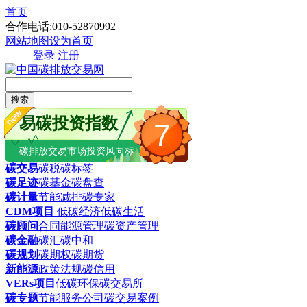
首页
合作电话:010-52870992
网站地图
设为首页
登录
注册
搜索
易碳投资指数
7
碳排放交易市场投资风向标
碳交易
碳税
碳标签
碳足迹
碳基金
碳盘查
碳计量
节能减排
碳专家
CDM项目
低碳经济
低碳生活
碳顾问
合同能源管理
碳资产管理
碳金融
碳汇
碳中和
碳规划
碳期权
碳期货
新能源
政策法规
碳信用
VERs项目
低碳环保
碳交易所
碳专题
节能服务公司
碳交易案例