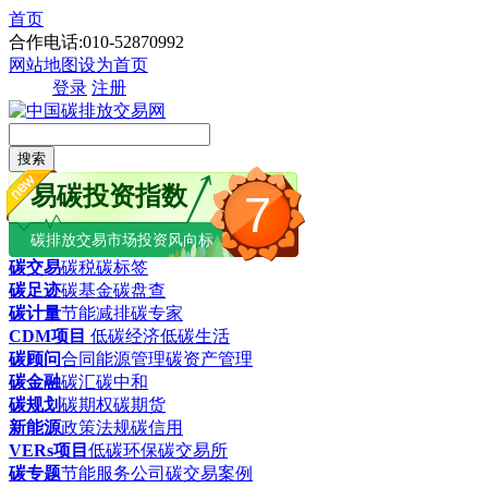
首页
合作电话:010-52870992
网站地图
设为首页
登录
注册
搜索
易碳投资指数
7
碳排放交易市场投资风向标
碳交易
碳税
碳标签
碳足迹
碳基金
碳盘查
碳计量
节能减排
碳专家
CDM项目
低碳经济
低碳生活
碳顾问
合同能源管理
碳资产管理
碳金融
碳汇
碳中和
碳规划
碳期权
碳期货
新能源
政策法规
碳信用
VERs项目
低碳环保
碳交易所
碳专题
节能服务公司
碳交易案例