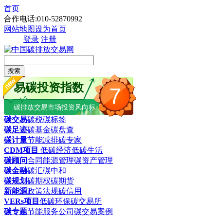
首页
合作电话:010-52870992
网站地图
设为首页
登录
注册
搜索
易碳投资指数
7
碳排放交易市场投资风向标
碳交易
碳税
碳标签
碳足迹
碳基金
碳盘查
碳计量
节能减排
碳专家
CDM项目
低碳经济
低碳生活
碳顾问
合同能源管理
碳资产管理
碳金融
碳汇
碳中和
碳规划
碳期权
碳期货
新能源
政策法规
碳信用
VERs项目
低碳环保
碳交易所
碳专题
节能服务公司
碳交易案例