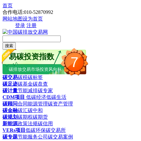
首页
合作电话:010-52870992
网站地图
设为首页
登录
注册
搜索
易碳投资指数
7
碳排放交易市场投资风向标
碳交易
碳税
碳标签
碳足迹
碳基金
碳盘查
碳计量
节能减排
碳专家
CDM项目
低碳经济
低碳生活
碳顾问
合同能源管理
碳资产管理
碳金融
碳汇
碳中和
碳规划
碳期权
碳期货
新能源
政策法规
碳信用
VERs项目
低碳环保
碳交易所
碳专题
节能服务公司
碳交易案例