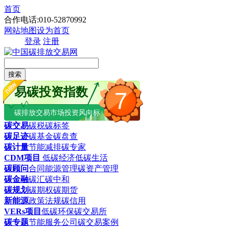
首页
合作电话:010-52870992
网站地图
设为首页
登录
注册
搜索
易碳投资指数
7
碳排放交易市场投资风向标
碳交易
碳税
碳标签
碳足迹
碳基金
碳盘查
碳计量
节能减排
碳专家
CDM项目
低碳经济
低碳生活
碳顾问
合同能源管理
碳资产管理
碳金融
碳汇
碳中和
碳规划
碳期权
碳期货
新能源
政策法规
碳信用
VERs项目
低碳环保
碳交易所
碳专题
节能服务公司
碳交易案例