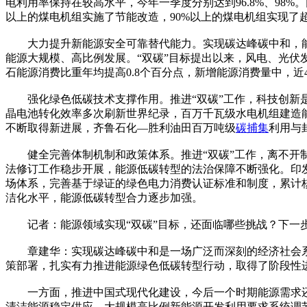
电利用率保持在较高水平，今年一季度分别达到96.8%、98
以上的煤电机组实施了节能改造，90%以上的煤电机组实现了超
大力提升新能源安全可靠替代能力。实现碳达峰碳中和，能
能源大规模、高比例发展。“双碳”目标提出以来，风电、光伏发
石能源消费比重年均提高0.8个百分点，新增能源消费量中，近
强化绿色低碳技术支撑作用。推进“双碳”工作，科技创新是
晶电池转化效率多次刷新世界纪录，百万千瓦级水电机组建造能
不断取得新进展，齐鲁石化—胜利油田百万吨级
碳捕集
利用与
健全完善体制机制和政策体系。推进“双碳”工作，离不开制
法修订工作稳步开展，能源低碳转型的法治保障不断强化。印
场体系，完善基于绿证的绿色电力消费认证标准和制度，累计核
洁化水平，能源低碳转型合力逐步加强。
记者：能源领域实现“双碳”目标，还面临哪些挑战？下一步
章建华：实现碳达峰碳中和是一场广泛而深刻的经济社会系
策部署，扎实有力推进能源绿色低碳转型行动，取得了阶段性
一方面，推进中国式现代化建设，今后一个时期能源需求还
清洁能源稳定供应，大规模高比例新能源开发利用要求系统调