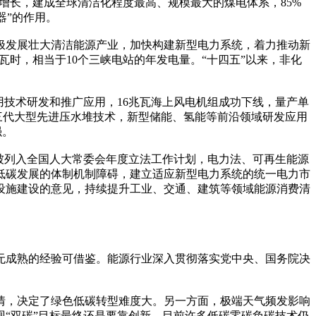
费增长，建成全球清洁化程度最高、规模最大的煤电体系，85%
器”的作用。
发展壮大清洁能源产业，加快构建新型电力系统，着力推动新
瓦时，相当于10个三峡电站的年发电量。“十四五”以来，非化
技术研发和推广应用，16兆瓦海上风电机组成功下线，量产单
三代大型先进压水堆技术，新型储能、氢能等前沿领域研发应用
强。
被列入全国人大常委会年度立法工作计划，电力法、可再生能源
低碳发展的体制机制障碍，建立适应新型电力系统的统一电力市
础设施建设的意见，持续提升工业、交通、建筑等领域能源消费清
成熟的经验可借鉴。能源行业深入贯彻落实党中央、国务院决
，决定了绿色低碳转型难度大。另一方面，极端天气频发影响
“双碳”目标最终还是要靠创新，目前许多低碳零碳负碳技术仍