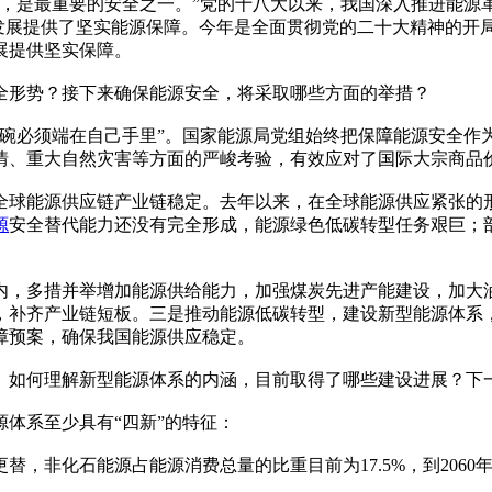
是最重要的安全之一。”党的十八大以来，我国深入推进能源
量发展提供了坚实能源保障。今年是全面贯彻党的二十大精神的开
展提供坚实保障。
形势？接下来确保能源安全，将采取哪些方面的举措？
必须端在自己手里”。国家能源局党组始终把保障能源安全作
情、重大自然灾害等方面的严峻考验，有效应对了国际大宗商品
球能源供应链产业链稳定。去年以来，在全球能源供应紧张的形
源
安全替代能力还没有完全形成，能源绿色低碳转型任务艰巨；
，多措并举增加能源供给能力，加强煤炭先进产能建设，加大
，补齐产业链短板。三是推动能源低碳转型，建设新型能源体系
障预案，确保我国能源供应稳定。
如何理解新型能源体系的内涵，目前取得了哪些建设进展？下一
体系至少具有“四新”的特征：
非化石能源占能源消费总量的比重目前为17.5%，到2060