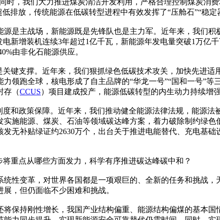
%。同时，我们大力推进煤炭清洁开发利用，严格合理控制煤炭消
低排放，传统能源在低碳转型进程中有效发挥了“压舱石”“稳定
源是主战场，新能源既是先锋队也是主力军。近年来，我们积极
电新增装机连续3年超过1亿千瓦，新能源年发电量突破1万亿千
40%由非化石能源供应。
关键支撑。近年来，我们狠抓绿色低碳技术攻关，加快先进适用
力领跑全球，核电形成了自主品牌的“华龙一号”“国和一号”等
封存（
CCUS
）项目建成投产，能源低碳转型的内生动力持续增
度和政策保障。近年来，我们推动健全能源法律法规，能源法
发实施能源、煤炭、石油等领域碳达峰方案，着力破除制约绿色
发无补贴绿证约2630万个，出台关于推进电能替代、充电基
将重点从哪些方面发力，科学有序推进碳达峰碳中和？
统性变革，对世界各国都是一项艰巨的、全新的任务和挑战，无
进展，但仍面临不少困难和挑战。
将保持刚性增长，我国产业结构偏重、能源结构偏煤的基本国情
节能力同步提升，实现新能源安全可靠替代仍需时间。同时，实现