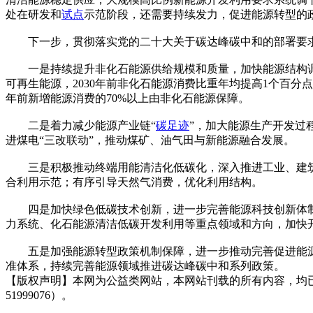
处在研发和
试点
示范阶段，还需要持续发力，促进能源转型的
下一步，贯彻落实党的二十大关于碳达峰碳中和的部署要求
一是持续提升非化石能源供给规模和质量，加快能源结构调
可再生能源，2030年前非化石能源消费比重年均提高1个百分
年前新增能源消费的70%以上由非化石能源保障。
二是着力减少能源产业链“
碳足迹
”，加大能源生产开发过
进煤电“三改联动”，推动煤矿、油气田与新能源融合发展。
三是积极推动终端用能清洁化低碳化，深入推进工业、建筑、
合利用示范；有序引导天然气消费，优化利用结构。
四是加快绿色低碳技术创新，进一步完善能源科技创新体制
力系统、化石能源清洁低碳开发利用等重点领域和方向，加快
五是加强能源转型政策机制保障，进一步推动完善促进能源
准体系，持续完善能源领域推进碳达峰碳中和系列政策。
【版权声明】本网为公益类网站，本网站刊载的所有内容，均
51999076）。