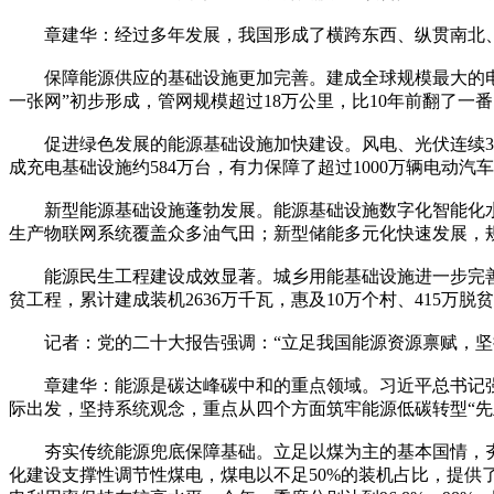
章建华：经过多年发展，我国形成了横跨东西、纵贯南北、
保障能源供应的基础设施更加完善。建成全球规模最大的电力系统
一张网”初步形成，管网规模超过18万公里，比10年前翻了
促进绿色发展的能源基础设施加快建设。风电、光伏连续3年
成充电基础设施约584万台，有力保障了超过1000万辆电动汽
新型能源基础设施蓬勃发展。能源基础设施数字化智能化水平
生产物联网系统覆盖众多油气田；新型储能多元化快速发展，规
能源民生工程建设成效显著。城乡用能基础设施进一步完善，终
贫工程，累计建成装机2636万千瓦，惠及10万个村、415万
记者：党的二十大报告强调：“立足我国能源资源禀赋，坚持
章建华：能源是碳达峰碳中和的重点领域。习近平总书记强调
际出发，坚持系统观念，重点从四个方面筑牢能源低碳转型“先
夯实传统能源兜底保障基础。立足以煤为主的基本国情，夯
化建设支撑性调节性煤电，煤电以不足50%的装机占比，提供了