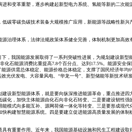
进和变革重塑，逐步构建起新型电力系统、氢能等新的二次能源
低碳零碳负碳技术装备大规模推广应用，新能源等战略性新兴产
源治理体系，法律法规政策体系健全完善，体制机制更加高效有
下，我国能源发展取得了一系列突破性进展，为规划建设新型
非化石能源消费比重提高7.8个百分点、达到17.5%。能源安
障了能源供需总体稳定、能源价格总体稳定，支撑了国民经济年均
高效光伏发电、大容量风电、“华龙一号”、新型储能等新技术研
建设新型能源体系，就是要向纵深推进能源革命，重点推进四方
低碳化，加快主体能源由化石向非化石转变。二是要建设韧性强
用能模式向多能互补、源网荷储一体化等转变。三是要形成现代
加快构建智慧能源系统。四是要建立促进能源高质量发展的体制
具有重要作用。近年来，我国能源基础设施和民生工程建设取