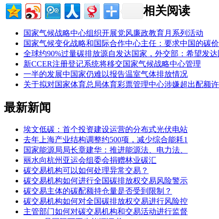
相关阅读
国家气候战略中心组织开展党风廉政教育月系列活动
国家气候变化战略和国际合作中心主任：要求中国的碳价
全球约90%过量碳排放源自发达国家，外交部：希望发
新CCER注册登记系统将移交国家气候战略中心管理
一半的发展中国家仍难以报告温室气体排放情况
关于拟对国家体育总局体育彩票管理中心涉嫌超出配额许
最新新闻
埃文低碳：首个投资建设运营的分布式光伏电站
去年上海产业结构调整约500项，减少综合能耗1
国家能源局局长章建华：推进能源法、电力法、
丽水向杭州亚运会组委会捐赠林业碳汇
碳交易机构可以如何处理异常交易？
碳交易机构如何进行全国碳排放权交易风险警示
碳交易主体的碳配额持仓量是否受到限制？
碳交易机构如何对全国碳排放权交易进行风险控
主管部门如何对碳交易机构和交易活动进行监督