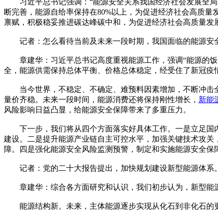
习近平总书记强调：“能源安全关系我国经济社会发展全局，
断完善，能源自给率保持在80%以上，为促进经济社会高质
禀赋，积极稳妥推进碳达峰碳中和，为促进经济社会高质量发
记者：怎么看待当前及未来一段时期，我国面临的能源安全
章建华：习近平总书记高度重视能源工作，强调“能源的饭碗
全，能源供需保持总体平衡、价格总体稳定，经受住了新冠疫
当今世界，不稳定、不确定、难预料因素增加，不断冲击全
量价齐稳。未来一段时间，能源消费还将保持刚性增长，
新能
风险影响日益凸显，给能源安全保障带来了多重压力。
下一步，我们将从四个方面落实好具体工作。一是立足国内
建设。二是提升能源产业链自主可控水平，加强关键技术攻关
障。四是强化能源安全风险监测预警，制定和实施能源安全保
记者：党的二十大报告提出，加快规划建设新型能源体系。
章建华：综合各方面研究和认识，我们初步认为，新型能源
能源结构新。未来，主体能源逐步实现从化石到非化石的更替，