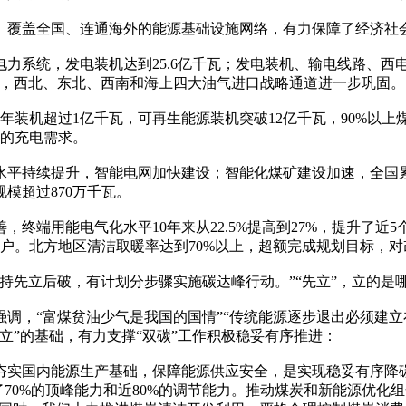
覆盖全国、连通海外的能源基础设施网络，有力保障了经济社
，发电装机达到25.6亿千瓦；发电装机、输电线路、西电东送规模
一番，西北、东北、西南和海上四大油气进口战略通道进一步巩固。
装机超过1亿千瓦，可再生能源装机突破12亿千瓦，90%以上
车的充电需求。
持续提升，智能电网加快建设；智能化煤矿建设加速，全国累计建
模超过870万千瓦。
端用能电气化水平10年来从22.5%提高到27%，提升了近5
脱贫户。北方地区清洁取暖率达到70%以上，超额完成规划目标，
先立后破，有计划分步骤实施碳达峰行动。”“先立”，立的是
，“富煤贫油少气是我国的国情”“传统能源逐步退出必须建立
立”的基础，有力支撑“双碳”工作积极稳妥有序推进：
实国内能源生产基础，保障能源供应安全，是实现稳妥有序降碳
70%的顶峰能力和近80%的调节能力。推动煤炭和新能源优化组