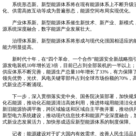
系统形态新。新型能源体系将在现有能源体系上不断升级演
化、供需高效互动等成为普遍形态，能源空间布局实现优化。
产业体系新。新型能源体系催生新技术、新产业、新模式，
源系统深度融合，数字能源产业发展壮大。
治理体系新。新型能源体系将形成与现代化强国相适应的能
能力明显提高。
新时代十年，在“四个革命、一个合作”能源安全新战略指引
源发电装机10年增长近3倍，目前已占到全部装机的一半以上；
供应体系不断完善，能源生产总量10年增长了33%，有力保
领先优势，光伏、风电关键零部件占到全球市场份额的70%，
式新业态不断涌现。
下一步，深入贯彻落实党中央、国务院决策部署，加快规划
化石能源，推动化石能源清洁高效利用，推进终端用能清洁化
新旧能源协调平衡，跨区域输送和区域自主平衡并重，推动供
新型电力系统建设，推动现代信息技术和能源产业深度融合，
式新业态发展活力，加快形成适应新型能源体系的制度保障。
记者：能源建设对于扩大国内有效需求、改善人民生活品质