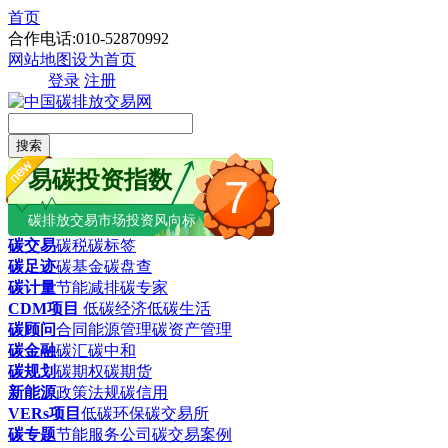
首页
合作电话:010-52870992
网站地图
设为首页
登录
注册
搜索
易碳投资指数
7
碳排放交易市场投资风向标
碳交易
碳税
碳标签
碳足迹
碳基金
碳盘查
碳计量
节能减排
碳专家
CDM项目
低碳经济
低碳生活
碳顾问
合同能源管理
碳资产管理
碳金融
碳汇
碳中和
碳规划
碳期权
碳期货
新能源
政策法规
碳信用
VERs项目
低碳环保
碳交易所
碳专题
节能服务公司
碳交易案例