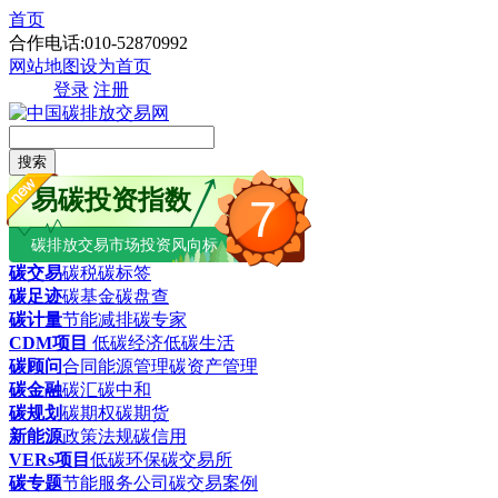
首页
合作电话:010-52870992
网站地图
设为首页
登录
注册
搜索
易碳投资指数
7
碳排放交易市场投资风向标
碳交易
碳税
碳标签
碳足迹
碳基金
碳盘查
碳计量
节能减排
碳专家
CDM项目
低碳经济
低碳生活
碳顾问
合同能源管理
碳资产管理
碳金融
碳汇
碳中和
碳规划
碳期权
碳期货
新能源
政策法规
碳信用
VERs项目
低碳环保
碳交易所
碳专题
节能服务公司
碳交易案例