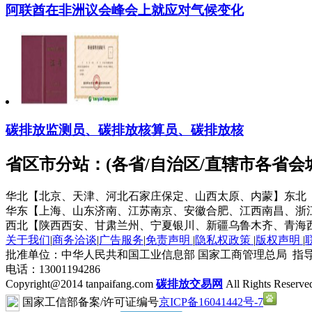
阿联酋在非洲议会峰会上就应对气候变化
碳排放监测员、碳排放核算员、碳排放核
省区市分站：(各省/自治区/直辖市各省
华北【北京、天津、河北石家庄保定、山西太原、内蒙】
东北
华东【上海、山东济南、江苏南京、安徽合肥、江西南昌、浙
西北【陕西西安、甘肃兰州、宁夏银川、新疆乌鲁木齐、青海
关于我们
|
商务洽谈
|
广告服务
|
免责声明
|
隐私权政策
|
版权声明
|
批准单位：中华人民共和国工业信息部 国家工商管理总局 指导
电话：13001194286
Copyright@2014 tanpaifang.com
碳排放交易网
All Rights Reserve
国家工信部备案/许可证编号
京ICP备16041442号-7