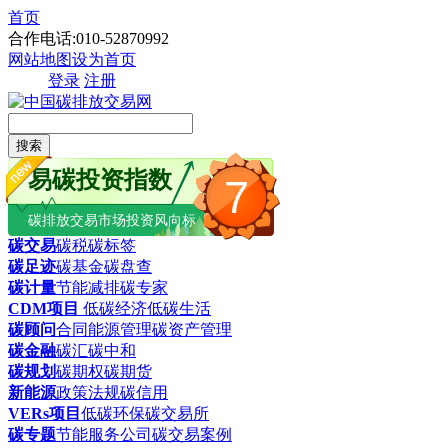
首页
合作电话:010-52870992
网站地图
设为首页
登录
注册
搜索
易碳投资指数
7
碳排放交易市场投资风向标
碳交易
碳税
碳标签
碳足迹
碳基金
碳盘查
碳计量
节能减排
碳专家
CDM项目
低碳经济
低碳生活
碳顾问
合同能源管理
碳资产管理
碳金融
碳汇
碳中和
碳规划
碳期权
碳期货
新能源
政策法规
碳信用
VERs项目
低碳环保
碳交易所
碳专题
节能服务公司
碳交易案例