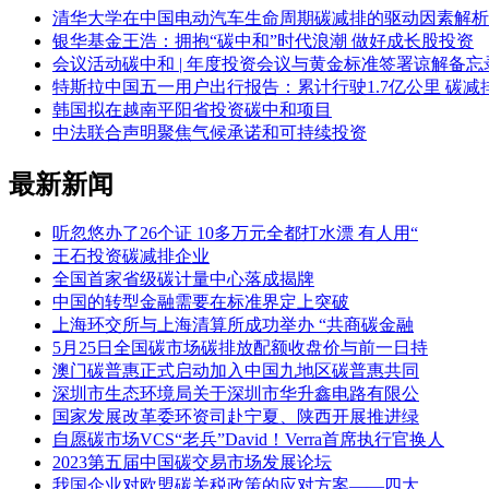
清华大学在中国电动汽车生命周期碳减排的驱动因素解析
银华基金王浩：拥抱“碳中和”时代浪潮 做好成长股投资
会议活动碳中和 | 年度投资会议与黄金标准签署谅解备
特斯拉中国五一用户出行报告：累计行驶1.7亿公里 碳减排1
韩国拟在越南平阳省投资碳中和项目
中法联合声明聚焦气候承诺和可持续投资
最新新闻
听忽悠办了26个证 10多万元全都打水漂 有人用“
王石投资碳减排企业
全国首家省级碳计量中心落成揭牌
中国的转型金融需要在标准界定上突破
上海环交所与上海清算所成功举办 “共商碳金融
5月25日全国碳市场碳排放配额收盘价与前一日持
澳门碳普惠正式启动加入中国九地区碳普惠共同
深圳市生态环境局关于深圳市华升鑫电路有限公
国家发展改革委环资司赴宁夏、陕西开展推进绿
自愿碳市场VCS“老兵”David！Verra首席执行官换人
2023第五届中国碳交易市场发展论坛
我国企业对欧盟碳关税政策的应对方案——四大