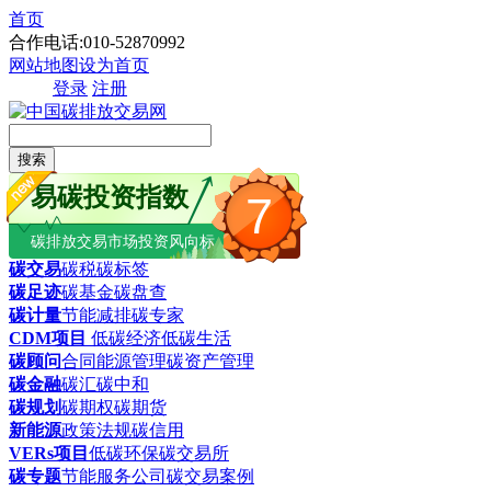
首页
合作电话:010-52870992
网站地图
设为首页
登录
注册
搜索
易碳投资指数
7
碳排放交易市场投资风向标
碳交易
碳税
碳标签
碳足迹
碳基金
碳盘查
碳计量
节能减排
碳专家
CDM项目
低碳经济
低碳生活
碳顾问
合同能源管理
碳资产管理
碳金融
碳汇
碳中和
碳规划
碳期权
碳期货
新能源
政策法规
碳信用
VERs项目
低碳环保
碳交易所
碳专题
节能服务公司
碳交易案例