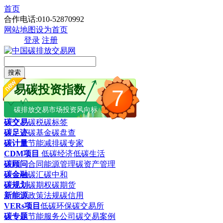
首页
合作电话:010-52870992
网站地图
设为首页
登录
注册
搜索
易碳投资指数
7
碳排放交易市场投资风向标
碳交易
碳税
碳标签
碳足迹
碳基金
碳盘查
碳计量
节能减排
碳专家
CDM项目
低碳经济
低碳生活
碳顾问
合同能源管理
碳资产管理
碳金融
碳汇
碳中和
碳规划
碳期权
碳期货
新能源
政策法规
碳信用
VERs项目
低碳环保
碳交易所
碳专题
节能服务公司
碳交易案例