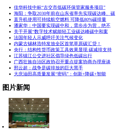
佳华科技中标“古交市低碳环保管家服务项目”
海阳：争取2030年前在山东省率先实现碳达峰、碳
直升机使用可持续航空燃料 可降低80%碳排量
潘家华：中国要实现碳中和，需步步为营，绝不
关于开展“数字技术赋能轻工业碳达峰碳中和案
法国年轻人示威呼吁关注气候变化
内蒙古锡林浩特发放全区首笔草原碳汇贷！
央行：结构性货币政策工具效果显现 碳减排支持
江苏镇江公交进社区倡导绿色低碳出行
广西壮族自治区政协召开重点提案协商办理座谈
邢云超：战争是碳排放的巨大黑手
大庆油田高质量发展“密码”：创新+降碳+智能
图片新闻