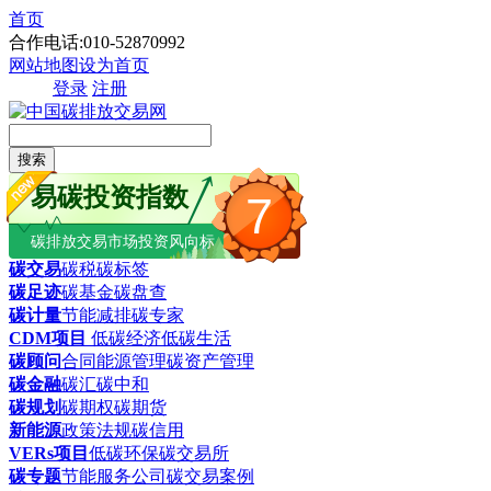
首页
合作电话:010-52870992
网站地图
设为首页
登录
注册
搜索
易碳投资指数
7
碳排放交易市场投资风向标
碳交易
碳税
碳标签
碳足迹
碳基金
碳盘查
碳计量
节能减排
碳专家
CDM项目
低碳经济
低碳生活
碳顾问
合同能源管理
碳资产管理
碳金融
碳汇
碳中和
碳规划
碳期权
碳期货
新能源
政策法规
碳信用
VERs项目
低碳环保
碳交易所
碳专题
节能服务公司
碳交易案例