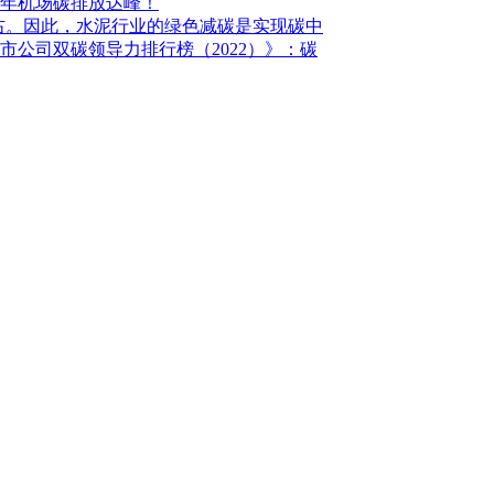
35年机场碳排放达峰！
5%左右。因此，水泥行业的绿色减碳是实现碳中
市公司双碳领导力排行榜（2022）》：碳