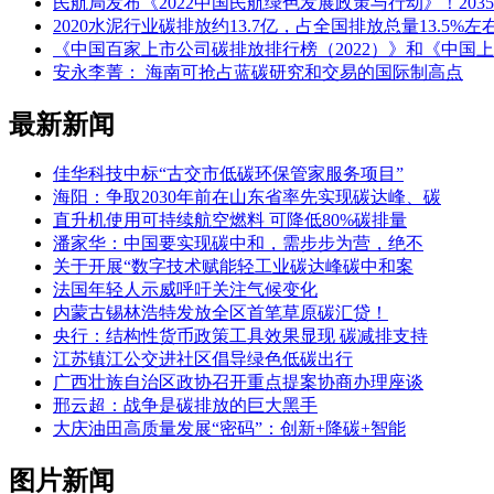
民航局发布《2022中国民航绿色发展政策与行动》！20
2020水泥行业碳排放约13.7亿，占全国排放总量13.
《中国百家上市公司碳排放排行榜（2022）》和《中国上
安永李菁： 海南可抢占蓝碳研究和交易的国际制高点
最新新闻
佳华科技中标“古交市低碳环保管家服务项目”
海阳：争取2030年前在山东省率先实现碳达峰、碳
直升机使用可持续航空燃料 可降低80%碳排量
潘家华：中国要实现碳中和，需步步为营，绝不
关于开展“数字技术赋能轻工业碳达峰碳中和案
法国年轻人示威呼吁关注气候变化
内蒙古锡林浩特发放全区首笔草原碳汇贷！
央行：结构性货币政策工具效果显现 碳减排支持
江苏镇江公交进社区倡导绿色低碳出行
广西壮族自治区政协召开重点提案协商办理座谈
邢云超：战争是碳排放的巨大黑手
大庆油田高质量发展“密码”：创新+降碳+智能
图片新闻