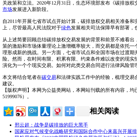
关政策和立法。2020年12月31日，生态环境部发布《碳排放权
市场
发展进入新阶段。
自2011年开展七省市试点开始计算，碳排放权交易相关准备
上，尽管最高人民法院对于
绿色
发展相关司法保障早有部署，
从上述简要回顾总结碳排放权交易发展的背景和前景不难看出，一方
策的激励和市场体量理论上激增概率较大，而交易都是依托一
理形成新的挑战。另一方面，七省市试点和全国市场在过渡期
险。然而，在时间有限、积累有限、约束条件难以改变的现实
演化为一个个现实交易。如何对此类交易合同进行法律风险管
本文将结合笔者在
碳交易
和法律实践工作中的经验，梳理交易
建议。
【版权声明】本网为公益类网站，本网站刊载的所有内容，均
51999076）。
相关阅读
邢云超：战争是碳排放的巨大黑手
国家应对气候变化战略研究和国际合作中心来嘉兴开展排