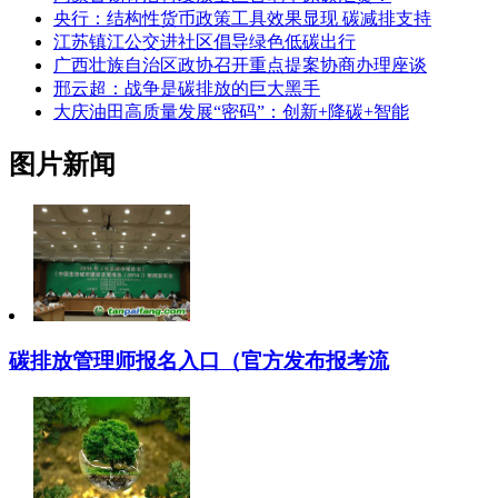
央行：结构性货币政策工具效果显现 碳减排支持
江苏镇江公交进社区倡导绿色低碳出行
广西壮族自治区政协召开重点提案协商办理座谈
邢云超：战争是碳排放的巨大黑手
大庆油田高质量发展“密码”：创新+降碳+智能
图片新闻
碳排放管理师报名入口（官方发布报考流