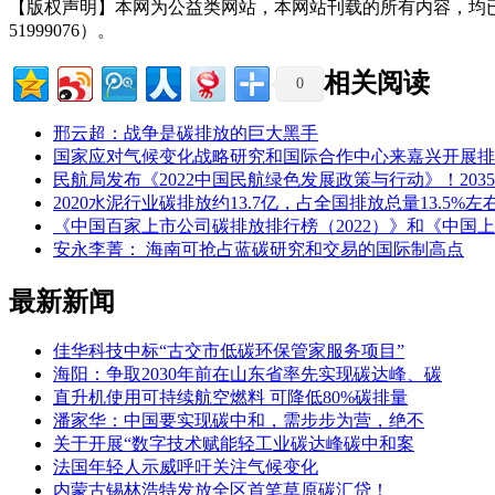
【版权声明】本网为公益类网站，本网站刊载的所有内容，均
51999076）。
相关阅读
0
邢云超：战争是碳排放的巨大黑手
国家应对气候变化战略研究和国际合作中心来嘉兴开展排
民航局发布《2022中国民航绿色发展政策与行动》！20
2020水泥行业碳排放约13.7亿，占全国排放总量13.
《中国百家上市公司碳排放排行榜（2022）》和《中国上
安永李菁： 海南可抢占蓝碳研究和交易的国际制高点
最新新闻
佳华科技中标“古交市低碳环保管家服务项目”
海阳：争取2030年前在山东省率先实现碳达峰、碳
直升机使用可持续航空燃料 可降低80%碳排量
潘家华：中国要实现碳中和，需步步为营，绝不
关于开展“数字技术赋能轻工业碳达峰碳中和案
法国年轻人示威呼吁关注气候变化
内蒙古锡林浩特发放全区首笔草原碳汇贷！