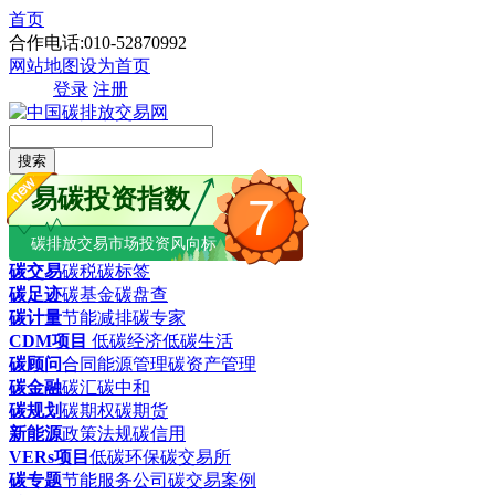
首页
合作电话:010-52870992
网站地图
设为首页
登录
注册
搜索
易碳投资指数
7
碳排放交易市场投资风向标
碳交易
碳税
碳标签
碳足迹
碳基金
碳盘查
碳计量
节能减排
碳专家
CDM项目
低碳经济
低碳生活
碳顾问
合同能源管理
碳资产管理
碳金融
碳汇
碳中和
碳规划
碳期权
碳期货
新能源
政策法规
碳信用
VERs项目
低碳环保
碳交易所
碳专题
节能服务公司
碳交易案例