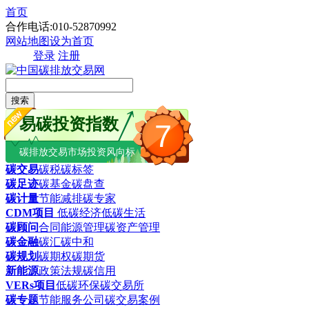
首页
合作电话:010-52870992
网站地图
设为首页
登录
注册
搜索
易碳投资指数
7
碳排放交易市场投资风向标
碳交易
碳税
碳标签
碳足迹
碳基金
碳盘查
碳计量
节能减排
碳专家
CDM项目
低碳经济
低碳生活
碳顾问
合同能源管理
碳资产管理
碳金融
碳汇
碳中和
碳规划
碳期权
碳期货
新能源
政策法规
碳信用
VERs项目
低碳环保
碳交易所
碳专题
节能服务公司
碳交易案例