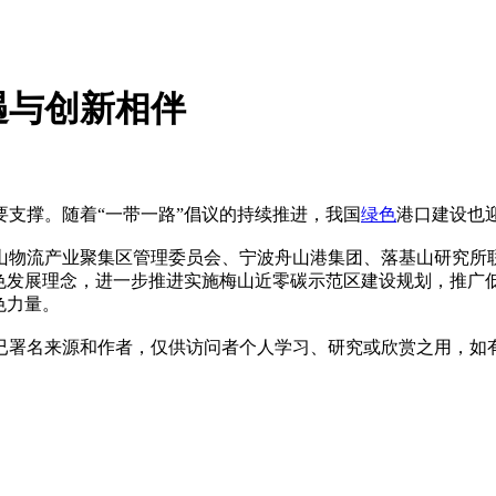
遇与创新相伴
支撑。随着“一带一路”倡议的持续推进，我国
绿色
港口建设也
山物流产业聚集区管理委员会、宁波舟山港集团、落基山研究所联
色发展理念，进一步推进实施梅山近零碳示范区建设规划，推广低
色力量。
本`文@内-容-来-自；中_国_碳排0放_交-易=网 t an pa ifa ng
已署名来源和作者，仅供访问者个人学习、研究或欣赏之用，如