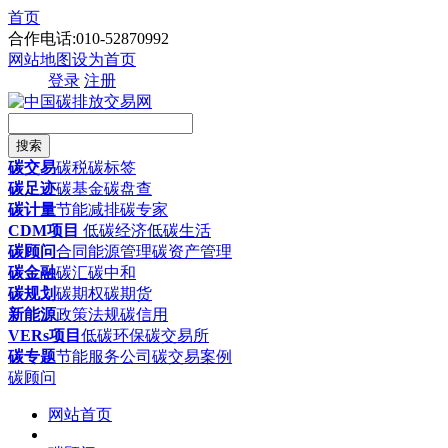
首页
合作电话:010-52870992
网站地图
设为首页
登录
注册
搜索
碳交易
碳税
碳标签
碳足迹
碳基金
碳盘查
碳计量
节能减排
碳专家
CDM项目
低碳经济
低碳生活
碳顾问
合同能源管理
碳资产管理
碳金融
碳汇
碳中和
碳规划
碳期权
碳期货
新能源
政策法规
碳信用
VERs项目
低碳环保
碳交易所
碳专题
节能服务公司
碳交易案例
碳顾问
网站首页