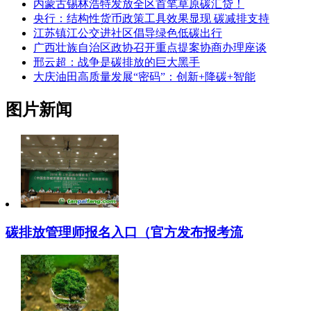
内蒙古锡林浩特发放全区首笔草原碳汇贷！
央行：结构性货币政策工具效果显现 碳减排支持
江苏镇江公交进社区倡导绿色低碳出行
广西壮族自治区政协召开重点提案协商办理座谈
邢云超：战争是碳排放的巨大黑手
大庆油田高质量发展“密码”：创新+降碳+智能
图片新闻
碳排放管理师报名入口（官方发布报考流