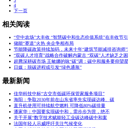
3
4
下一页
相关阅读
“空中农场”大丰收 “智慧碳中和生态价值系统”在丰收节
储能“赛道”火热 央企争相布局
节能降碳政策持续加码，未来十年“建筑节能减排咨询师
“双碳人才培育”战略合作破解内蒙古 “双碳”人才缺乏之困
超腾深耕碳市场 王敏娜的咏“碳”调：碳中和服务要仰望
日媒：脱碳进程或引发“绿色通胀”
最新新闻
佳华科技中标“古交市低碳环保管家服务项目”
海阳：争取2030年前在山东省率先实现碳达峰、碳
直升机使用可持续航空燃料 可降低80%碳排量
潘家华：中国要实现碳中和，需步步为营，绝不
关于开展“数字技术赋能轻工业碳达峰碳中和案
法国年轻人示威呼吁关注气候变化