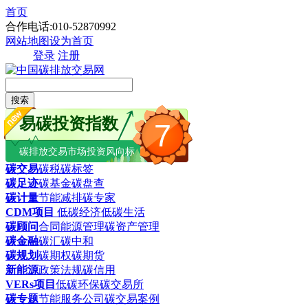
首页
合作电话:010-52870992
网站地图
设为首页
登录
注册
搜索
易碳投资指数
7
碳排放交易市场投资风向标
碳交易
碳税
碳标签
碳足迹
碳基金
碳盘查
碳计量
节能减排
碳专家
CDM项目
低碳经济
低碳生活
碳顾问
合同能源管理
碳资产管理
碳金融
碳汇
碳中和
碳规划
碳期权
碳期货
新能源
政策法规
碳信用
VERs项目
低碳环保
碳交易所
碳专题
节能服务公司
碳交易案例