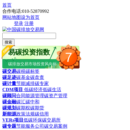
首页
合作电话:010-52870992
网站地图
设为首页
登录
注册
搜索
易碳投资指数
7
碳排放交易市场投资风向标
碳交易
碳税
碳标签
碳足迹
碳基金
碳盘查
碳计量
节能减排
碳专家
CDM项目
低碳经济
低碳生活
碳顾问
合同能源管理
碳资产管理
碳金融
碳汇
碳中和
碳规划
碳期权
碳期货
新能源
政策法规
碳信用
VERs项目
低碳环保
碳交易所
碳专题
节能服务公司
碳交易案例