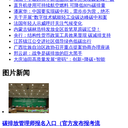
直升机使用可持续航空燃料 可降低80%碳排量
潘家华：中国要实现碳中和，需步步为营，绝不
关于开展“数字技术赋能轻工业碳达峰碳中和案
法国年轻人示威呼吁关注气候变化
内蒙古锡林浩特发放全区首笔草原碳汇贷！
央行：结构性货币政策工具效果显现 碳减排支持
江苏镇江公交进社区倡导绿色低碳出行
广西壮族自治区政协召开重点提案协商办理座谈
邢云超：战争是碳排放的巨大黑手
大庆油田高质量发展“密码”：创新+降碳+智能
图片新闻
碳排放管理师报名入口（官方发布报考流