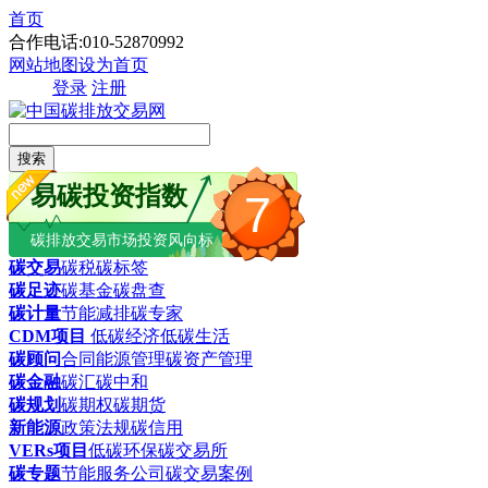
首页
合作电话:010-52870992
网站地图
设为首页
登录
注册
搜索
易碳投资指数
7
碳排放交易市场投资风向标
碳交易
碳税
碳标签
碳足迹
碳基金
碳盘查
碳计量
节能减排
碳专家
CDM项目
低碳经济
低碳生活
碳顾问
合同能源管理
碳资产管理
碳金融
碳汇
碳中和
碳规划
碳期权
碳期货
新能源
政策法规
碳信用
VERs项目
低碳环保
碳交易所
碳专题
节能服务公司
碳交易案例