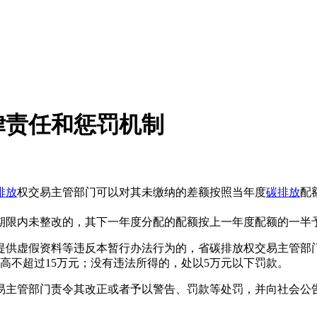
律责任和惩罚机制
排放
权交易主管部门可以对其未缴纳的差额按照当年度
碳排放
配
期限内未整改的，其下一年度分配的配额按上一年度配额的一半
提供虚假资料等违反本暂行办法行为的，省碳排放权交易主管部
高不超过15万元；没有违法所得的，处以5万元以下罚款。
主管部门责令其改正或者予以警告、罚款等处罚，并向社会公告
国_碳_交^易=网 tan pa i fa ng . c om