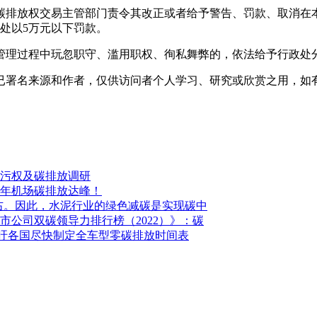
碳排放权交易主管部门责令其改正或者给予警告、罚款、取消在
，处以5万元以下罚款。
管理过程中玩忽职守、滥用职权、徇私舞弊的，依法给予行政处
已署名来源和作者，仅供访问者个人学习、研究或欣赏之用，如
污权及碳排放调研
35年机场碳排放达峰！
5%左右。因此，水泥行业的绿色减碳是实现碳中
市公司双碳领导力排行榜（2022）》：碳
ort）：呼吁各国尽快制定全车型零碳排放时间表