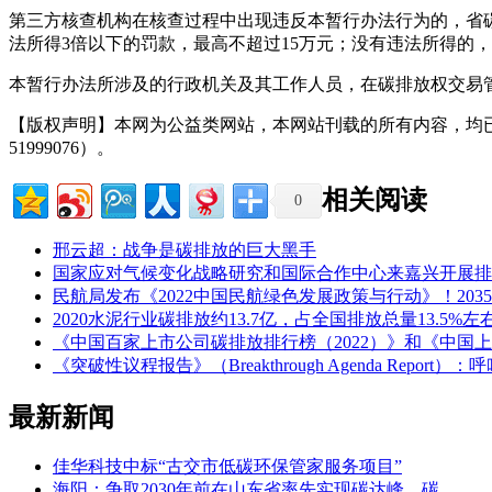
第三方核查机构在核查过程中出现违反本暂行办法行为的，省
法所得3倍以下的罚款，最高不超过15万元；没有违法所得的
本暂行办法所涉及的行政机关及其工作人员，在碳排放权交易
【版权声明】本网为公益类网站，本网站刊载的所有内容，均
51999076）。
相关阅读
0
邢云超：战争是碳排放的巨大黑手
国家应对气候变化战略研究和国际合作中心来嘉兴开展排
民航局发布《2022中国民航绿色发展政策与行动》！20
2020水泥行业碳排放约13.7亿，占全国排放总量13.
《中国百家上市公司碳排放排行榜（2022）》和《中国上
《突破性议程报告》（Breakthrough Agenda Rep
最新新闻
佳华科技中标“古交市低碳环保管家服务项目”
海阳：争取2030年前在山东省率先实现碳达峰、碳