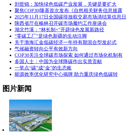
刘世锦：加快绿色低碳产业发展，关键是要扩大
聚焦COP30|隆基首次发布《自然相关财务信息披露
2025年11月17日全国碳排放权交易市场清结算信息日
陕西省厅在榆林召开碳市场履约工作座谈会
湖北竹溪：“林长制+”开辟绿色发展新路径
“零碳工厂”是绿色新疆的生动注脚
关于渤海汇金低碳经济一年持有期混合型发起式
气候融资转向公平有效新方向
COP30关注全球碳市场探索 如何通过市场化机制有
多国人士：中国为全球降碳作出实质贡献
一笔点“碳”成“金”的生态账
能源效率优化研究中心揭牌 助力重庆绿色低碳转
图片新闻