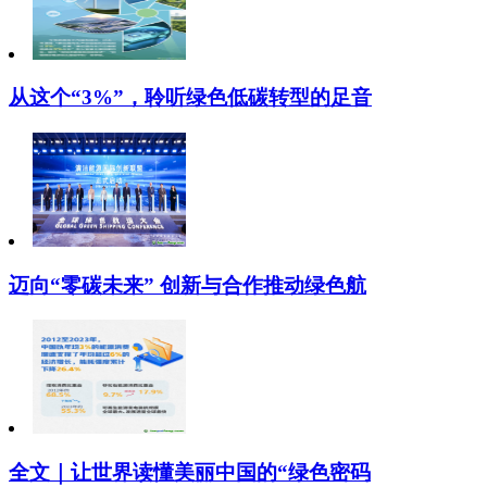
从这个“3%”，聆听绿色低碳转型的足音
迈向“零碳未来” 创新与合作推动绿色航
全文｜让世界读懂美丽中国的“绿色密码