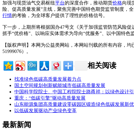
加强与现货油气交易枢纽
平台
的深度合作，推动期货
价格
向现
险、促高质量发展”主线，聚焦完善中国特色期货监管制度，
行情
的考验，为全球客户提供了理性的价格信号。
下一步，上期所将根据国办47号文《关于加强监管防范风险促
抓手“优价格”、以响应实体需求为导向“优服务”、以中国特色
【版权声明】本网为公益类网站，本网站刊载的所有内容，均
51999076）。
相关阅读
找准绿色低碳高质量发展着力点
国土空间规划创新赋能城市低碳高质量发展
中国科学院院士、中国工程院院士路甬祥：以绿色设计引
重庆：“低碳引擎”驱动高质量发展
山东能源集团高质量建设零碳园区锻造绿色低碳发展新优
以低碳发展驱动产业绿色变革
最新新闻