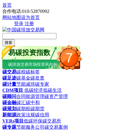
首页
合作电话:010-52870992
网站地图
设为首页
登录
注册
搜索
易碳投资指数
7
碳排放交易市场投资风向标
碳交易
碳税
碳标签
碳足迹
碳基金
碳盘查
碳计量
节能减排
碳专家
CDM项目
低碳经济
低碳生活
碳顾问
合同能源管理
碳资产管理
碳金融
碳汇
碳中和
碳规划
碳期权
碳期货
新能源
政策法规
碳信用
VERs项目
低碳环保
碳交易所
碳专题
节能服务公司
碳交易案例