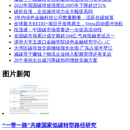
2022年我国碳排放强度比2005年下降超过51%
碳价在涨，企业减排动力会大幅提高吗
3年内绿色金融科技公司数量翻番，活跃在碳核算
全球最大REDD+项目开发商易主，Verra启动缓冲池机
段茂盛：中国碳市场需要进一步提高流动性
全国碳市场累计成交额超194亿 气候投融资试点一
清华大学五道口金融学院绿色金融研究中心（C
大湾区碳排放交易继续领先全国 广东占据半壁江
减碳等于赚钱？物流企业纳入配额管理还有多远
29个省份出台减污降碳协同增效实施方案
图片新闻
“一带一路”共建国家低碳转型路径研究