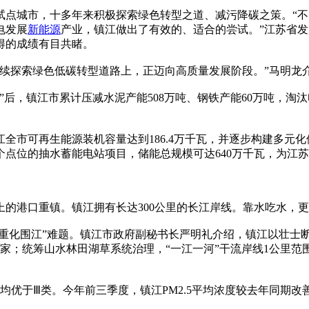
试点城市，十多年来积极探索绿色转型之道、减污降碳之策。“
电发展
新能源
产业，镇江做出了有效的、适合的尝试。”江苏省
得的成绩有目共睹。
探索绿色低碳转型道路上，正迈向高质量发展阶段。”马明龙
镇江市累计压减水泥产能508万吨、钢铁产能60万吨，淘汰电镀
全市可再生能源装机容量达到186.4万千瓦，并逐步构建多元
个点位的抽水蓄能电站项目，储能总规模可达640万千瓦，为江苏
港口重镇。镇江拥有长达300公里的长江岸线。靠水吃水，更
重化围江”难题。镇江市政府副秘书长严明礼介绍，镇江以壮士断
多家；统筹山水林田湖草系统治理，“一江一河”干流岸线1公里范
优于Ⅲ类。今年前三季度，镇江PM2.5平均浓度较去年同期改善3