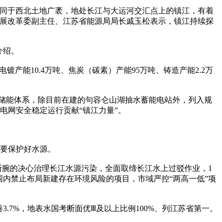
不同于西北土地广袤，地处长江与大运河交汇点上的镇江，有着
发展改革委副主任、江苏省能源局局长戚玉松表示，镇江持续探
介绍。
产能10.4万吨、焦炭（碳素）产能95万吨、铸造产能2.2万
化储能体系，除目前在建的句容仑山湖抽水蓄能电站外，列入规
电网安全稳定运行贡献“镇江力量”。
要保护好水源。
腕的决心治理长江水源污染，全面取缔长江水上过驳作业，1
围内禁止布局新建存在环境风险的项目，市域严控“两高一低”项
.7%，地表水国考断面优Ⅲ及以上比例100%、列江苏省第一。