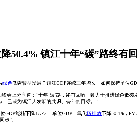
降50.4% 镇江十年“碳”路终有
索
绿色
低碳转型发展？镇江GDP连续三年增长，如何保持单位G
3金山峰会上分享道：“十年‘碳’路，终有回响。致力于推进绿色
点，已成为镇江人发展的共识、奋斗的目标。”
DP能耗下降37.7%，单位GDP二氧化
碳排放
下降50.4%，P
同步”。