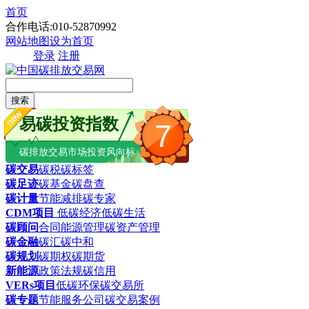
首页
合作电话:010-52870992
网站地图
设为首页
登录
注册
搜索
易碳投资指数
7
碳排放交易市场投资风向标
碳交易
碳税
碳标签
碳足迹
碳基金
碳盘查
碳计量
节能减排
碳专家
CDM项目
低碳经济
低碳生活
碳顾问
合同能源管理
碳资产管理
碳金融
碳汇
碳中和
碳规划
碳期权
碳期货
新能源
政策法规
碳信用
VERs项目
低碳环保
碳交易所
碳专题
节能服务公司
碳交易案例