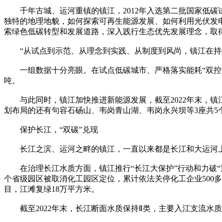
千年古城、运河重镇的镇江，2012年入选第二批国家低碳
独特的地理地貌，如何探索可再生能源发展、如何利用光伏发
索绿色低碳转型和发展道路，深入践行生态优先发展理念，取
“从试点到示范、从理念到实践、从制度到风尚，镇江在持续
一组数据十分亮眼。在试点低碳城市、严格落实能耗“双控”后，
吨。
与此同时，镇江加快推进新能源发展，截至2022年末，镇江
划布局的还有句容石砀山、韦岗青山湖、韦岗永兴坝等3座共5
保护长江，“双碳”兑现
长江之滨、运河之畔的镇江，一直以来都是长江和大运河上的
在治理长江水质方面，镇江推行“长江大保护”行动和力破“
个省级园区被取消化工园区定位，累计依法关停化工企业500
目，江滩复绿18万平方米。
截至2022年末，长江断面水质保持Ⅱ类，主要入江支流水质均