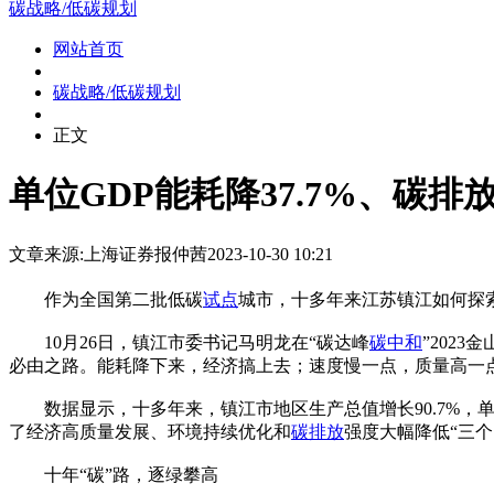
碳战略/低碳规划
网站首页
碳战略/低碳规划
正文
单位GDP能耗降37.7%、碳排放
文章来源:上海证券报
仲茜
2023-10-30 10:21
作为全国第二批低碳
试点
城市，十多年来江苏镇江如何探
10月26日，镇江市委书记马明龙在“碳达峰
碳中和
”202
必由之路。能耗降下来，经济搞上去；速度慢一点，质量高一
数据显示，十多年来，镇江市地区生产总值增长90.7%，单位G
了经济高质量发展、环境持续优化和
碳排放
强度大幅降低“三个
十年“碳”路，逐绿攀高