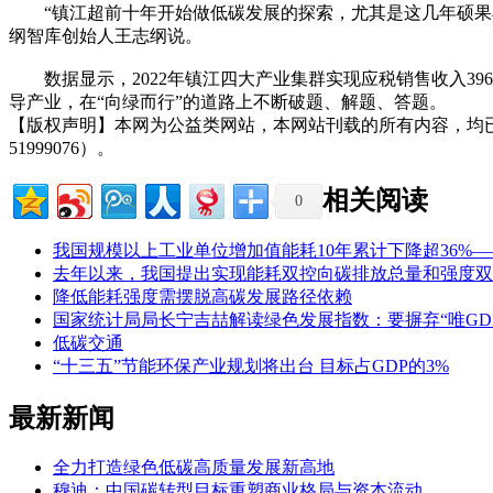
“镇江超前十年开始做低碳发展的探索，尤其是这几年硕果丰
纲智库创始人王志纲说。
数据显示，2022年镇江四大产业集群实现应税销售收入3969
导产业，在“向绿而行”的道路上不断破题、解题、答题。
【版权声明】本网为公益类网站，本网站刊载的所有内容，均
51999076）。
相关阅读
0
我国规模以上工业单位增加值能耗10年累计下降超36%
去年以来，我国提出实现能耗双控向碳排放总量和强度双
降低能耗强度需摆脱高碳发展路径依赖
国家统计局局长宁吉喆解读绿色发展指数：要摒弃“唯GD
低碳交通
“十三五”节能环保产业规划将出台 目标占GDP的3%
最新新闻
全力打造绿色低碳高质量发展新高地
穆迪：中国碳转型目标重塑商业格局与资本流动