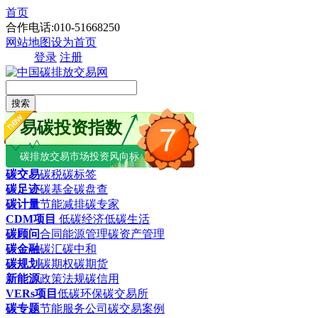
首页
合作电话:010-51668250
网站地图
设为首页
登录
注册
搜索
易碳投资指数
7
碳排放交易市场投资风向标
碳交易
碳税
碳标签
碳足迹
碳基金
碳盘查
碳计量
节能减排
碳专家
CDM项目
低碳经济
低碳生活
碳顾问
合同能源管理
碳资产管理
碳金融
碳汇
碳中和
碳规划
碳期权
碳期货
新能源
政策法规
碳信用
VERs项目
低碳环保
碳交易所
碳专题
节能服务公司
碳交易案例