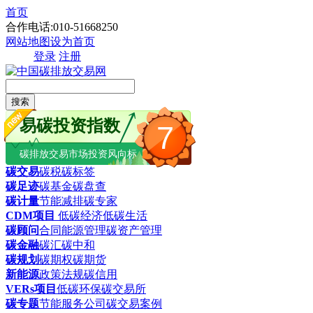
首页
合作电话:010-51668250
网站地图
设为首页
登录
注册
搜索
易碳投资指数
7
碳排放交易市场投资风向标
碳交易
碳税
碳标签
碳足迹
碳基金
碳盘查
碳计量
节能减排
碳专家
CDM项目
低碳经济
低碳生活
碳顾问
合同能源管理
碳资产管理
碳金融
碳汇
碳中和
碳规划
碳期权
碳期货
新能源
政策法规
碳信用
VERs项目
低碳环保
碳交易所
碳专题
节能服务公司
碳交易案例