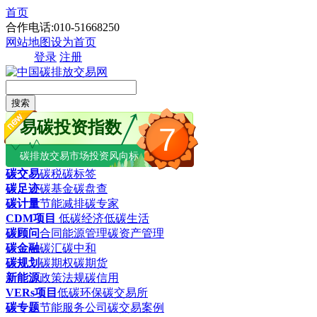
首页
合作电话:010-51668250
网站地图
设为首页
登录
注册
搜索
易碳投资指数
7
碳排放交易市场投资风向标
碳交易
碳税
碳标签
碳足迹
碳基金
碳盘查
碳计量
节能减排
碳专家
CDM项目
低碳经济
低碳生活
碳顾问
合同能源管理
碳资产管理
碳金融
碳汇
碳中和
碳规划
碳期权
碳期货
新能源
政策法规
碳信用
VERs项目
低碳环保
碳交易所
碳专题
节能服务公司
碳交易案例