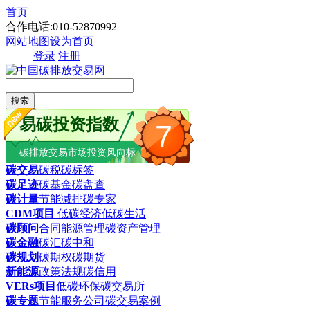
首页
合作电话:010-52870992
网站地图
设为首页
登录
注册
搜索
易碳投资指数
7
碳排放交易市场投资风向标
碳交易
碳税
碳标签
碳足迹
碳基金
碳盘查
碳计量
节能减排
碳专家
CDM项目
低碳经济
低碳生活
碳顾问
合同能源管理
碳资产管理
碳金融
碳汇
碳中和
碳规划
碳期权
碳期货
新能源
政策法规
碳信用
VERs项目
低碳环保
碳交易所
碳专题
节能服务公司
碳交易案例