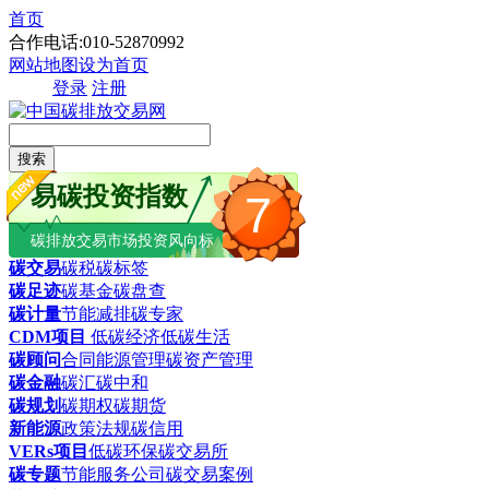
首页
合作电话:010-52870992
网站地图
设为首页
登录
注册
搜索
易碳投资指数
7
碳排放交易市场投资风向标
碳交易
碳税
碳标签
碳足迹
碳基金
碳盘查
碳计量
节能减排
碳专家
CDM项目
低碳经济
低碳生活
碳顾问
合同能源管理
碳资产管理
碳金融
碳汇
碳中和
碳规划
碳期权
碳期货
新能源
政策法规
碳信用
VERs项目
低碳环保
碳交易所
碳专题
节能服务公司
碳交易案例