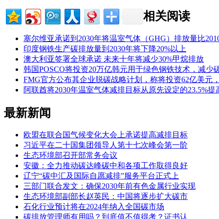
相关阅读
塞尔维亚承诺到2030年将温室气体（GHG）排放量比2010
印度钢铁生产碳排放量到2030年将下降20%以上
澳大利亚签署全球承诺 未来十年将减少30%甲烷排放
韩国POSCO将投资20万亿韩元用于绿色钢铁技术，减少
FMG官方公布其企业脱碳战略计划，称将投资62亿美元，
阿联酋将2030年温室气体减排目标从原先设定的23.5%提高
最新新闻
欧盟在联合国气候变化大会上承诺提高减排目标
习近平在二十国集团领导人第十七次峰会第一阶
生态环境部召开部常务会议
安徽：全力推动碳达峰碳中和各项工作取得良好
辽宁“碳中汇及国际自愿减排”服务平台正式上
三部门联合发文：确保2030年前有色金属行业实现
生态环境部副部长赵英民：中国将逐步扩大碳市
石化行业预计将在2024年纳入全国碳市场
碳排放管理师有用吗？到底值不值得考？证书认