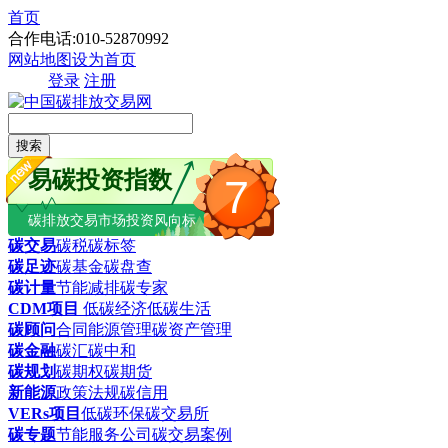
首页
合作电话:010-52870992
网站地图
设为首页
登录
注册
搜索
易碳投资指数
7
碳排放交易市场投资风向标
碳交易
碳税
碳标签
碳足迹
碳基金
碳盘查
碳计量
节能减排
碳专家
CDM项目
低碳经济
低碳生活
碳顾问
合同能源管理
碳资产管理
碳金融
碳汇
碳中和
碳规划
碳期权
碳期货
新能源
政策法规
碳信用
VERs项目
低碳环保
碳交易所
碳专题
节能服务公司
碳交易案例