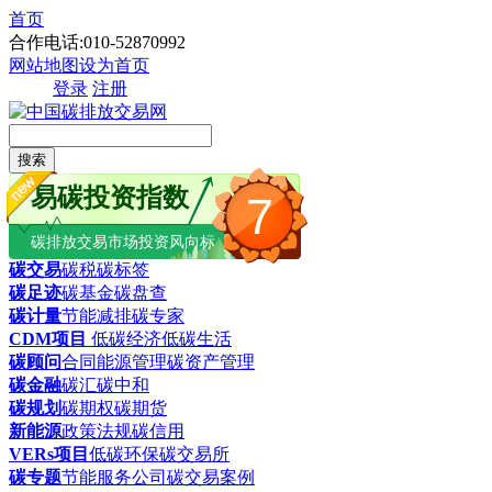
首页
合作电话:010-52870992
网站地图
设为首页
登录
注册
搜索
易碳投资指数
7
碳排放交易市场投资风向标
碳交易
碳税
碳标签
碳足迹
碳基金
碳盘查
碳计量
节能减排
碳专家
CDM项目
低碳经济
低碳生活
碳顾问
合同能源管理
碳资产管理
碳金融
碳汇
碳中和
碳规划
碳期权
碳期货
新能源
政策法规
碳信用
VERs项目
低碳环保
碳交易所
碳专题
节能服务公司
碳交易案例