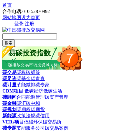
首页
合作电话:010-52870992
网站地图
设为首页
登录
注册
搜索
易碳投资指数
7
碳排放交易市场投资风向标
碳交易
碳税
碳标签
碳足迹
碳基金
碳盘查
碳计量
节能减排
碳专家
CDM项目
低碳经济
低碳生活
碳顾问
合同能源管理
碳资产管理
碳金融
碳汇
碳中和
碳规划
碳期权
碳期货
新能源
政策法规
碳信用
VERs项目
低碳环保
碳交易所
碳专题
节能服务公司
碳交易案例