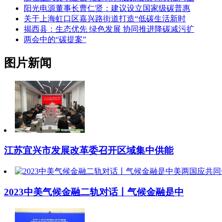
阳光电源董事长曹仁贤：建议设立国家级碳普惠
关于上海虹口区嘉兴路街道打造“低碳生活新时
揭西县：生态优先 绿色发展 协同推进降碳减污扩
两会中的“碳提案”
图片新闻
江苏宜兴市发展改革委召开区域集中供能
2023中美气候金融二轨对话丨气候金融是中