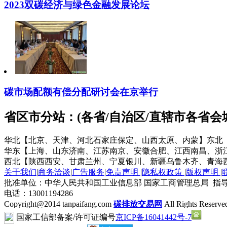
2023双碳经济与绿色金融发展论坛
碳市场配额有偿分配研讨会在京举行
省区市分站：(各省/自治区/直辖市各省
华北【北京、天津、河北石家庄保定、山西太原、内蒙】
东北
华东【上海、山东济南、江苏南京、安徽合肥、江西南昌、浙
西北【陕西西安、甘肃兰州、宁夏银川、新疆乌鲁木齐、青海
关于我们
|
商务洽谈
|
广告服务
|
免责声明
|
隐私权政策
|
版权声明
|
批准单位：中华人民共和国工业信息部 国家工商管理总局 指导
电话：13001194286
Copyright@2014 tanpaifang.com
碳排放交易网
All Rights Reserve
国家工信部备案/许可证编号
京ICP备16041442号-7