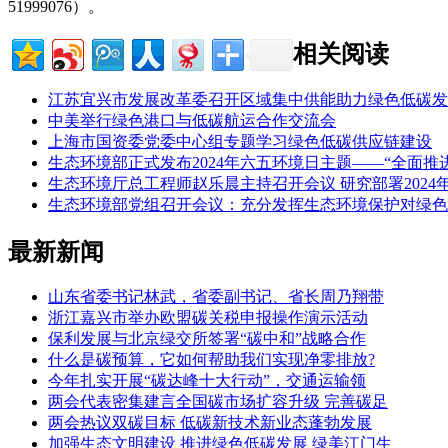
51999076）。
相关阅读
江苏宜兴市发展改革委召开区域集中供能助力绿色低碳发
中美举行绿色港口与低碳航运合作交流会
上海市国资委党委中心组专题学习绿色低碳供应链建设
生态环境部正式发布2024年六五环境日主题——“全面推
生态环境厅总工程师赵乐晨主持召开会议 研究部署202
生态环境部党组召开会议：充分发挥生态环境保护对绿色
最新新闻
山东省委书记林武，省委副书记、省长周乃翔带
浙江嘉兴市举办欧盟碳关税申报操作演示活动
保利发展与北京绿交所签署“碳中和”战略合作
什么是碳预算，它如何帮助我们实现净零排放?
今年扎实开展“碳达峰十大行动”，交通运输领
两会代表密集建言全国碳市场扩容升级 完善碳足
两会热议双碳目标 低碳新技术新业态蓬勃发展
加强生态文明建设 推进绿色低碳发展 绿美江门生