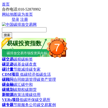
首页
合作电话:010-52870992
网站地图
设为首页
登录
注册
搜索
易碳投资指数
7
碳排放交易市场投资风向标
碳交易
碳税
碳标签
碳足迹
碳基金
碳盘查
碳计量
节能减排
碳专家
CDM项目
低碳经济
低碳生活
碳顾问
合同能源管理
碳资产管理
碳金融
碳汇
碳中和
碳规划
碳期权
碳期货
新能源
政策法规
碳信用
VERs项目
低碳环保
碳交易所
碳专题
节能服务公司
碳交易案例