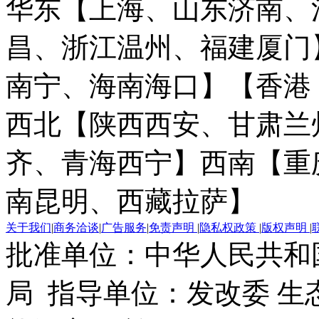
华东【上海、山东济南、
昌、浙江温州、福建厦门
南宁、海南海口】
【香港
西北【陕西西安、甘肃兰
齐、青海西宁】
西南【重
南昆明、西藏拉萨】
关于我们
|
商务洽谈
|
广告服务
|
免责声明
|
隐私权政策
|
版权声明
|
批准单位：中华人民共和
局 指导单位：发改委 生