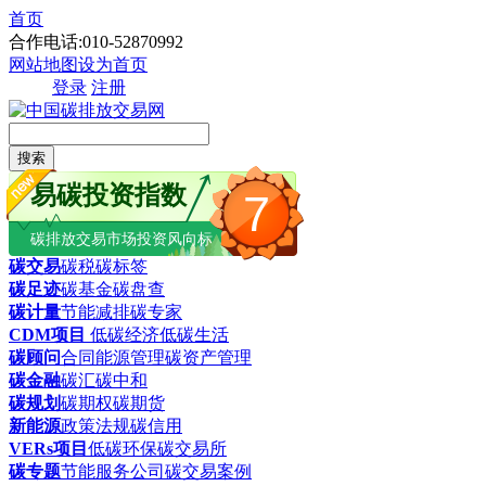
首页
合作电话:010-52870992
网站地图
设为首页
登录
注册
搜索
易碳投资指数
7
碳排放交易市场投资风向标
碳交易
碳税
碳标签
碳足迹
碳基金
碳盘查
碳计量
节能减排
碳专家
CDM项目
低碳经济
低碳生活
碳顾问
合同能源管理
碳资产管理
碳金融
碳汇
碳中和
碳规划
碳期权
碳期货
新能源
政策法规
碳信用
VERs项目
低碳环保
碳交易所
碳专题
节能服务公司
碳交易案例