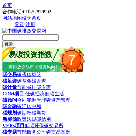
首页
合作电话:010-52870992
网站地图
设为首页
登录
注册
搜索
易碳投资指数
7
碳排放交易市场投资风向标
碳交易
碳税
碳标签
碳足迹
碳基金
碳盘查
碳计量
节能减排
碳专家
CDM项目
低碳经济
低碳生活
碳顾问
合同能源管理
碳资产管理
碳金融
碳汇
碳中和
碳规划
碳期权
碳期货
新能源
政策法规
碳信用
VERs项目
低碳环保
碳交易所
碳专题
节能服务公司
碳交易案例