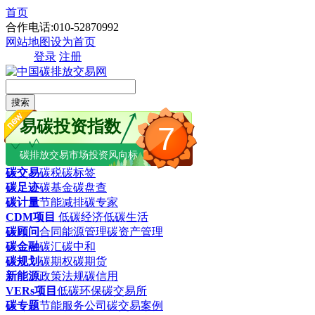
首页
合作电话:010-52870992
网站地图
设为首页
登录
注册
搜索
易碳投资指数
7
碳排放交易市场投资风向标
碳交易
碳税
碳标签
碳足迹
碳基金
碳盘查
碳计量
节能减排
碳专家
CDM项目
低碳经济
低碳生活
碳顾问
合同能源管理
碳资产管理
碳金融
碳汇
碳中和
碳规划
碳期权
碳期货
新能源
政策法规
碳信用
VERs项目
低碳环保
碳交易所
碳专题
节能服务公司
碳交易案例