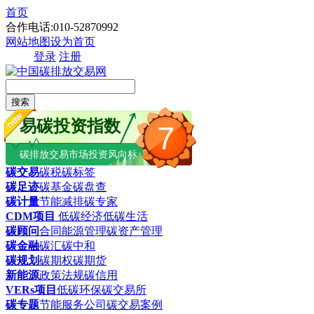
首页
合作电话:010-52870992
网站地图
设为首页
登录
注册
搜索
易碳投资指数
7
碳排放交易市场投资风向标
碳交易
碳税
碳标签
碳足迹
碳基金
碳盘查
碳计量
节能减排
碳专家
CDM项目
低碳经济
低碳生活
碳顾问
合同能源管理
碳资产管理
碳金融
碳汇
碳中和
碳规划
碳期权
碳期货
新能源
政策法规
碳信用
VERs项目
低碳环保
碳交易所
碳专题
节能服务公司
碳交易案例