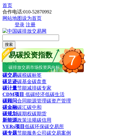
首页
合作电话:010-52870992
网站地图
设为首页
登录
注册
搜索
易碳投资指数
7
碳排放交易市场投资风向标
碳交易
碳税
碳标签
碳足迹
碳基金
碳盘查
碳计量
节能减排
碳专家
CDM项目
低碳经济
低碳生活
碳顾问
合同能源管理
碳资产管理
碳金融
碳汇
碳中和
碳规划
碳期权
碳期货
新能源
政策法规
碳信用
VERs项目
低碳环保
碳交易所
碳专题
节能服务公司
碳交易案例