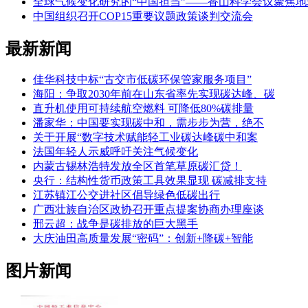
全球气候变化研究的“中国担当”——香山科学会议聚焦
中国组织召开COP15重要议题政策谈判交流会
最新新闻
佳华科技中标“古交市低碳环保管家服务项目”
海阳：争取2030年前在山东省率先实现碳达峰、碳
直升机使用可持续航空燃料 可降低80%碳排量
潘家华：中国要实现碳中和，需步步为营，绝不
关于开展“数字技术赋能轻工业碳达峰碳中和案
法国年轻人示威呼吁关注气候变化
内蒙古锡林浩特发放全区首笔草原碳汇贷！
央行：结构性货币政策工具效果显现 碳减排支持
江苏镇江公交进社区倡导绿色低碳出行
广西壮族自治区政协召开重点提案协商办理座谈
邢云超：战争是碳排放的巨大黑手
大庆油田高质量发展“密码”：创新+降碳+智能
图片新闻