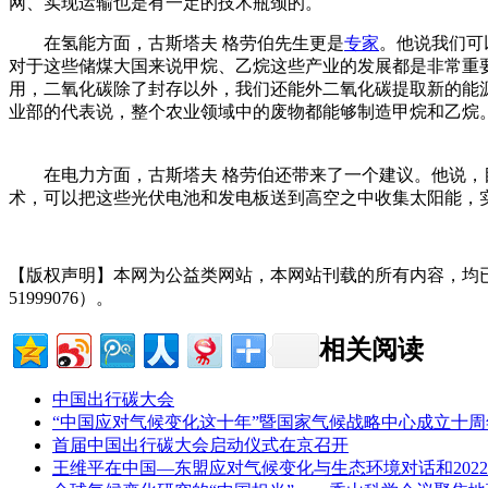
网、实现运输也是有一定的技术瓶颈的。
在氢能方面，古斯塔夫 格劳伯先生更是
专家
。他说我们可
对于这些储煤大国来说甲烷、乙烷这些产业的发展都是非常重
用，二氧化碳除了封存以外，我们还能外二氧化碳提取新的能
业部的代表说，整个农业领域中的废物都能够制造甲烷和乙烷
交*易^网 t a npai fan g.com
在电力方面，古斯塔夫 格劳伯还带来了一个建议。他说，目前
术，可以把这些光伏电池和发电板送到高空之中收集太阳能，
【版权声明】本网为公益类网站，本网站刊载的所有内容，均
51999076）。
相关阅读
中国出行碳大会
“中国应对气候变化这十年”暨国家气候战略中心成立十
首届中国出行碳大会启动仪式在京召开
王维平在中国—东盟应对气候变化与生态环境对话和202