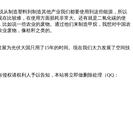
说从制造塑料到制造其他产业我们都要使用到这些能源，所以
现在比较难，在使用方面损耗非常大。还有就是二氧化碳的使
，比如说一些农业的废物。通过他们来制造甲烷，我想对中国农
农业废物，像秸秆之类的。
本`文内.容.来.自：中`国`碳`排*放*
发展为光伏大国只用了15年的时间。现在我们大力发展了空间技
有侵权请权利人予以告知，本站将立即做删除处理（QQ：