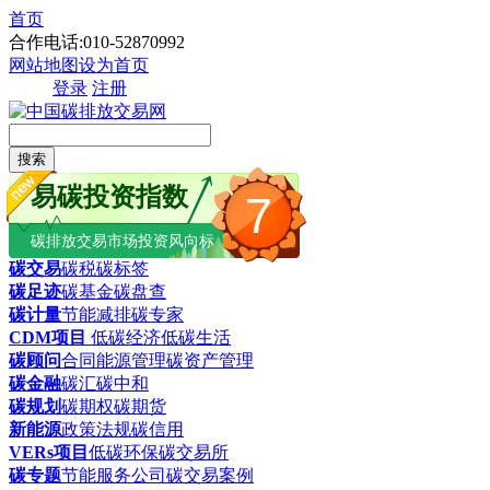
首页
合作电话:010-52870992
网站地图
设为首页
登录
注册
搜索
易碳投资指数
7
碳排放交易市场投资风向标
碳交易
碳税
碳标签
碳足迹
碳基金
碳盘查
碳计量
节能减排
碳专家
CDM项目
低碳经济
低碳生活
碳顾问
合同能源管理
碳资产管理
碳金融
碳汇
碳中和
碳规划
碳期权
碳期货
新能源
政策法规
碳信用
VERs项目
低碳环保
碳交易所
碳专题
节能服务公司
碳交易案例